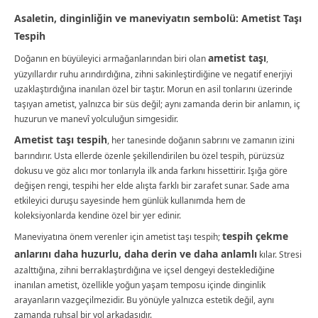
Asaletin, dinginliğin ve maneviyatın sembolü: Ametist Taşı
Tespih
ametist taşı
Doğanın en büyüleyici armağanlarından biri olan
,
yüzyıllardır ruhu arındırdığına, zihni sakinleştirdiğine ve negatif enerjiyi
uzaklaştırdığına inanılan özel bir taştır. Morun en asil tonlarını üzerinde
taşıyan ametist, yalnızca bir süs değil; aynı zamanda derin bir anlamın, iç
huzurun ve manevî yolculuğun simgesidir.
Ametist taşı tespih
, her tanesinde doğanın sabrını ve zamanın izini
barındırır. Usta ellerde özenle şekillendirilen bu özel tespih, pürüzsüz
dokusu ve göz alıcı mor tonlarıyla ilk anda farkını hissettirir. Işığa göre
değişen rengi, tespihi her elde alışta farklı bir zarafet sunar. Sade ama
etkileyici duruşu sayesinde hem günlük kullanımda hem de
koleksiyonlarda kendine özel bir yer edinir.
tespih çekme
Maneviyatına önem verenler için ametist taşı tespih;
anlarını daha huzurlu, daha derin ve daha anlamlı
kılar. Stresi
azalttığına, zihni berraklaştırdığına ve içsel dengeyi desteklediğine
inanılan ametist, özellikle yoğun yaşam temposu içinde dinginlik
arayanların vazgeçilmezidir. Bu yönüyle yalnızca estetik değil, aynı
zamanda ruhsal bir yol arkadaşıdır.