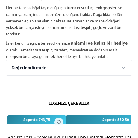
benzersizdir
Her bir tanesi doğal taş olduğu için
; renk geçişleri ve
damar yapıları, tespihin size özel olduğunu fısıldar. Doğallıktan ödün
vermeyenler, anlamı olan bir aksesuar arayanlar ve manevî değeri
yüksek bir parça isteyenler için ametist taşı tespih, güçlü ve zarif bir
tercihtir.
anlamlı ve kalıcı bir hediye
İster kendiniz için, ister sevdiklerinize
olarak… Ametist taşı tespih; zarafeti, maneviyatı ve doğanın eşsiz
enerjisini bir araya getirerek, her elde ayrı bir hikâye anlatır.
Değerlendirmeler
Yorumlar
Yorum Yap
Bu ürün için henüz değerlendirme yapılmamış.
İLGİNİZİ ÇEKEBİLİR
İlk yorumu siz yapın!
Sepette 743,75
Sepette 552,50
Varisit Taşı Erkek Bilekliği
Taşlı Top Detaylı Hematit Taşı E