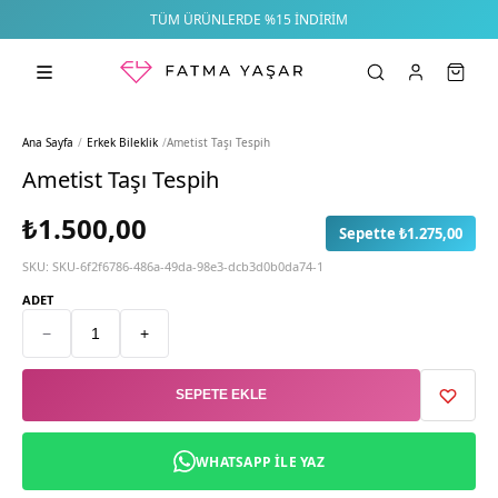
TÜM ÜRÜNLERDE %15 İNDIRIM
Ana Sayfa
/
Erkek Bileklik
/
Ametist Taşı Tespih
Ametist Taşı Tespih
₺1.500,00
Sepette ₺1.275,00
SKU:
SKU-6f2f6786-486a-49da-98e3-dcb3d0b0da74-1
ADET
−
+
SEPETE EKLE
WHATSAPP ILE YAZ