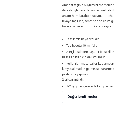
Ametist taşının büyüleyici mor tonlar
detaylarıyla tasarlanan bu özel bilekl
anlam hem karakter katıyor. Her char
hikâye taşırken, ametistin sakin ve gü
tasarıma derin bir ruh kazandırıyor.
Lastik misinaya dizilidir.
Taş boyutu 10 mm'dir.
Alerji testinden başarılı bir şekilde
hassas ciltler için de uygundur.
Kullanılan materyaller kaplamadı
kimyasal madde gelmezse kararma 
paslanma yapmaz.
2 yıl garantilidir.
1-2 iş günü içerisinde kargoya tesl
Değerlendirmeler
Yorumlar
Yorum Ya