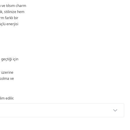
ı ve tılsım charm
ik, stilinize hem
m farklı bir
çlü enerjisi
 geçtiği için
r üzerine
solma ve
im edilir.
p