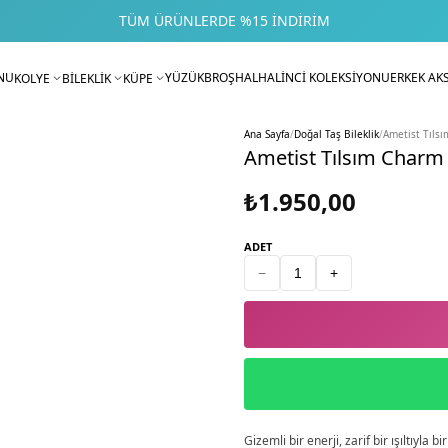
TÜM ÜRÜNLERDE %15 İNDIRIM
NU
YÜZÜK
BROŞ
HALHAL
İNCİ KOLEKSİYONU
ERKEK AK
KOLYE
BİLEKLİK
KÜPE
Ana Sayfa
/
Doğal Taş Bileklik
/
Ametist Tılsı
Ametist Tılsım Charm 
₺1.950,00
ADET
−
+
Gizemli bir enerji, zarif bir ışıltıyla 