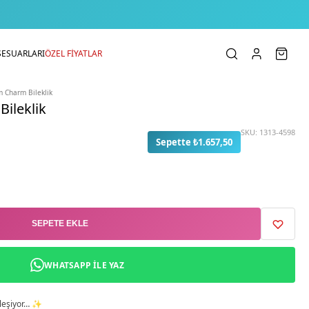
SESUARLARI
ÖZEL FİYATLAR
m Charm Bileklik
Bileklik
SKU:
1313-4598
Sepette ₺1.657,50
SEPETE EKLE
WHATSAPP ILE YAZ
birleşiyor… ✨