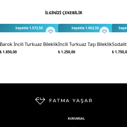
Bu ürün için henüz değe
İLGİNİZİ ÇEKEBİLİR
3
3
Sepette 1.572,50
Sepette 1.062,50
Sepet
Barok İncili Turkuaz Bileklik
İncili Turkuaz Taşı Bileklik
Sodalit
₺ 1.850,00
₺ 1.250,00
₺ 1.750,
KURUMSAL