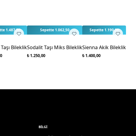
rlendirme yapılmamış. İlk yorumu siz yapın!
3
3
te 1.487,50
Sepette 1.062,50
Sepette 1.190,00
 Taşı Bileklik
Sodalit Taşı Miks Bileklik
Sienna Akik Bileklik
00
₺ 1.250,00
₺ 1.400,00
BILGI