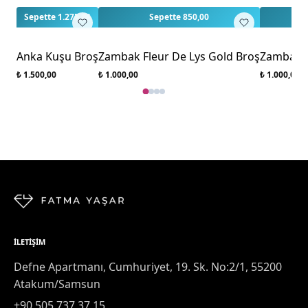
Sepette 1.275,00
Sepette 850,00
Anka Kuşu Broş
Zambak Fleur De Lys Gold Broş
Zambak F
₺ 1.500,00
₺ 1.000,00
₺ 1.000,00
İLETIŞIM
Defne Apartmanı, Cumhuriyet, 19. Sk. No:2/1, 55200
Atakum/Samsun
+90 505 737 37 15