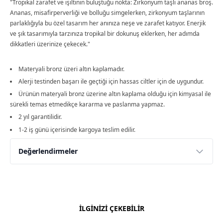
"Tropikal zarafet ve ışıltının buluştuğu nokta: Zirkonyum taşlı ananas broş.
Ananas, misafirperverliği ve bolluğu simgelerken, zirkonyum taşlarının
parlaklığıyla bu özel tasarım her anınıza neşe ve zarafet katıyor. Enerjik
ve şık tasarımıyla tarzınıza tropikal bir dokunuş eklerken, her adımda
dikkatleri üzerinize çekecek."
Materyali bronz üzeri altın kaplamadır.
Alerji testinden başarı ile geçtiği için hassas ciltler için de uygundur.
Ürünün materyali bronz üzerine altın kaplama olduğu için kimyasal ile
sürekli temas etmedikçe kararma ve paslanma yapmaz.
2 yıl garantilidir.
1-2 iş günü içerisinde kargoya teslim edilir.
Değerlendirmeler
Yorumlar
Yorum Yap
Bu ürün için henüz değerlendirme yapılmamış.
İLGİNİZİ ÇEKEBİLİR
İlk yorumu siz yapın!