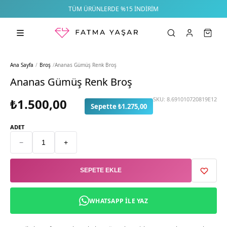
TÜM ÜRÜNLERDE %15 İNDIRIM
Ana Sayfa
/
Broş
/
Ananas Gümüş Renk Broş
Ananas Gümüş Renk Broş
SKU:
8.691010720819E12
₺1.500,00
Sepette ₺1.275,00
ADET
−
+
SEPETE EKLE
WHATSAPP ILE YAZ