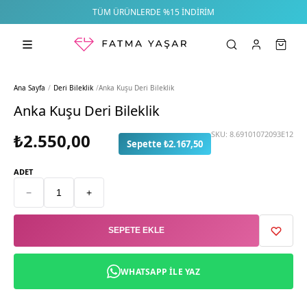
TÜM ÜRÜNLERDE %15 İNDIRIM
Ana Sayfa
/
Deri Bileklik
/
Anka Kuşu Deri Bileklik
Anka Kuşu Deri Bileklik
SKU:
8.69101072093E12
₺2.550,00
Sepette ₺2.167,50
ADET
−
+
SEPETE EKLE
WHATSAPP ILE YAZ