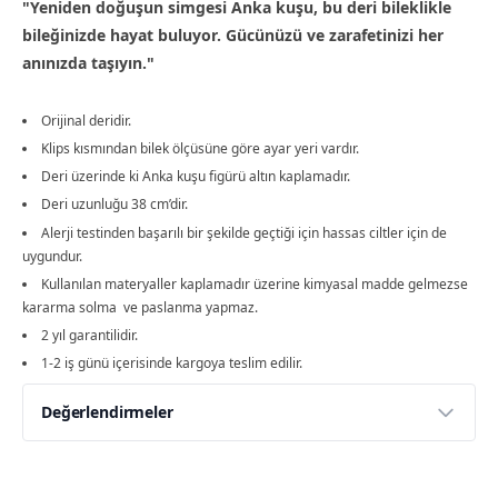
"Yeniden doğuşun simgesi Anka kuşu, bu deri bileklikle
bileğinizde hayat buluyor. Gücünüzü ve zarafetinizi her
anınızda taşıyın."
Orijinal deridir.
Klips kısmından bilek ölçüsüne göre ayar yeri vardır.
Deri üzerinde ki Anka kuşu figürü altın kaplamadır.
Deri uzunluğu 38 cm’dir.
Alerji testinden başarılı bir şekilde geçtiği için hassas ciltler için de
uygundur.
Kullanılan materyaller kaplamadır üzerine kimyasal madde gelmezse
kararma solma ve paslanma yapmaz.
2 yıl garantilidir.
1-2 iş günü içerisinde kargoya teslim edilir.
Değerlendirmeler
Yorumlar
Yorum Yap