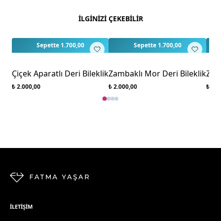
Bu ürün için henüz değerlendirme yapılmamış.
İLGİNİZİ ÇEKEBİLİR
İlk yorumu siz yapın!
Sepette 1.700,00
Sepette 1.700,00
Çiçek Aparatlı Deri Bileklik
Zambaklı Mor Deri Bileklik
Zamb
₺ 2.000,00
₺ 2.000,00
₺ 2.0
İLETIŞIM