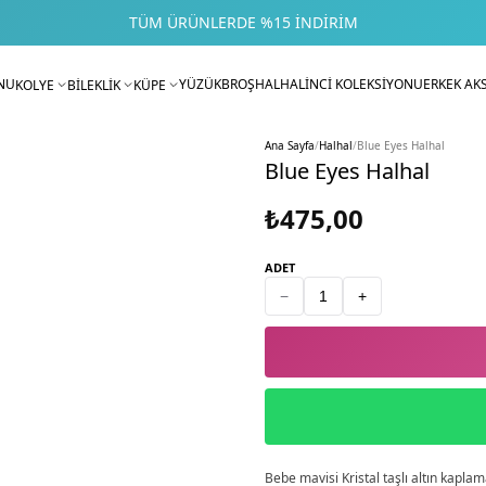
TÜM ÜRÜNLERDE %15 İNDIRIM
NU
YÜZÜK
BROŞ
HALHAL
İNCİ KOLEKSİYONU
ERKEK AK
KOLYE
BİLEKLİK
KÜPE
Ana Sayfa
/
Halhal
/
Blue Eyes Halhal
Blue Eyes Halhal
₺475,00
ADET
−
+
Bebe mavisi Kristal taşlı altın kaplam