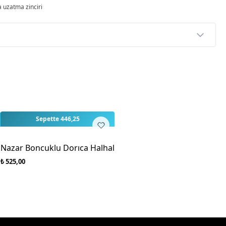
 uzatma zinciri
p
rlendirme yapılmamış. İlk yorumu siz yapın!
Sepette 446,25
Nazar Boncuklu Dorıca Halhal
₺ 525,00