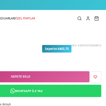
SESUARLARI
ÖZEL FİYATLAR
SKU:
8.691010720204E12
Sepette ₺403,75
SEPETE EKLE
WHATSAPP ILE YAZ
a detaylı