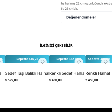
halhalımız 22 cm uzunluğunda ekstra
ile 26 cm’dir.
Değerlendirmeler
Yorumlar
Yorum Ya
Bu ürün için henüz değe
İLGİNİZİ ÇEKEBİLİR
75
Sepette 446,25
Sepette 382,50
Sepette 382,50
al
Sedef Taşı Balıklı Halhal
Renkli Sedef Halhal
Renkli Halhal
₺ 525,00
₺ 450,00
₺ 450,00