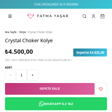
TÜM ÜRÜNLERDE %15 İNDIRIM
Ana Sayfa
/
Kolye
/
Crystal Choker Kolye
Crystal Choker Kolye
₺4.500,00
Sepette ₺3.825,00
SKU:
SKU-398938c0-61bc-456b-b106-40aa57cc8b34-1
ADET
−
+
SEPETE EKLE
WHATSAPP ILE YAZ