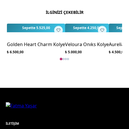
Bu ürün için henüz değerlendirme yapılmamış.
İLGİNİZİ ÇEKEBİLİR
İlk yorumu siz yapın!
Sepette 5.525,00
Sepette 4.250,00
Sepette
Golden Heart Charm Kolye
Veloura Onıks Kolye
Aurelia 
₺ 6.500,00
₺ 5.000,00
₺ 4.500,00
İLETIŞIM