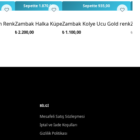
Sepette 1.870,00
Sepette 935,00
S
%1
m Renk
Zambak Halka Küpe
Zambak Kolye Ucu Gold renk
Zam
₺ 2.200,00
₺ 1.100,00
₺ 1.8
BILGI
Mesafeli Satış Sözleşmesi
İptal ve İade Koşulları
Gizlilik Politikası