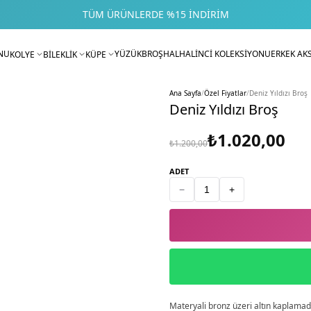
TÜM ÜRÜNLERDE %15 İNDIRIM
NU
YÜZÜK
BROŞ
HALHAL
İNCİ KOLEKSİYONU
ERKEK AK
KOLYE
BİLEKLİK
KÜPE
Ana Sayfa
/
Özel Fiyatlar
/
Deniz Yıldızı Broş
Deniz Yıldızı Broş
₺1.020,00
₺1.200,00
ADET
−
+
Materyali bronz üzeri altın kaplamadı