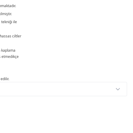
nmaktadır.
miştir.
tekniği ile
 hassas ciltler
n kaplama
as etmedikçe
dilir.
p
rlendirme yapılmamış. İlk yorumu siz yapın!
3