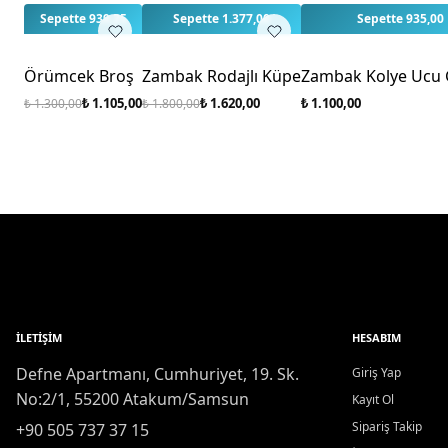
Sepette 939,25
Sepette 1.377,00
Sepette 935,00
%15
%10
Örümcek Broş
Zambak Rodajlı Küpe
Zambak Kolye Ucu
₺ 1.105,00
₺ 1.620,00
₺ 1.100,00
₺ 1.300,00
₺ 1.800,00
İLETIŞIM
HESABIM
Defne Apartmanı, Cumhuriyet, 19. Sk.
Giriş Yap
No:2/1, 55200 Atakum/Samsun
Kayıt Ol
Sipariş Takip
+90 505 737 37 15