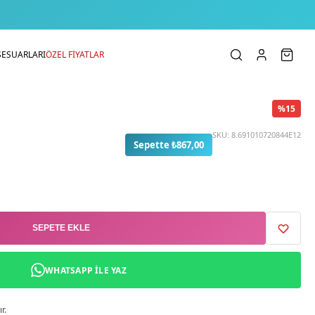
SESUARLARI
ÖZEL FİYATLAR
%15
SKU:
8.691010720844E12
Sepette ₺867,00
SEPETE EKLE
WHATSAPP ILE YAZ
r.