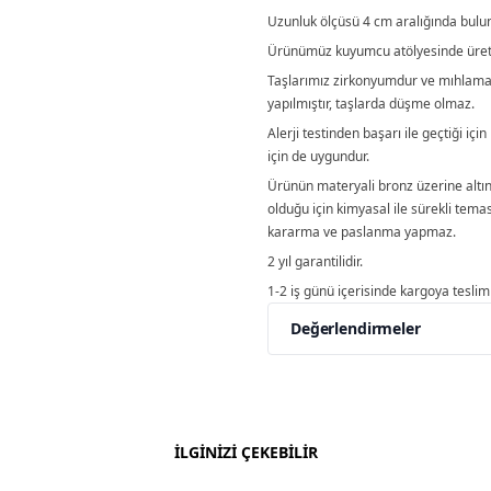
Uzunluk ölçüsü 4 cm aralığında bulu
Ürünümüz kuyumcu atölyesinde üretil
Taşlarımız zirkonyumdur ve mıhlama 
yapılmıştır, taşlarda düşme olmaz.
Alerji testinden başarı ile geçtiği için
için de uygundur.
Ürünün materyali bronz üzerine altı
olduğu için kimyasal ile sürekli tem
kararma ve paslanma yapmaz.
2 yıl garantilidir.
1-2 iş günü içerisinde kargoya teslim e
Değerlendirmeler
Yorumlar
Yorum Ya
Bu ürün için henüz değe
İLGİNİZİ ÇEKEBİLİR