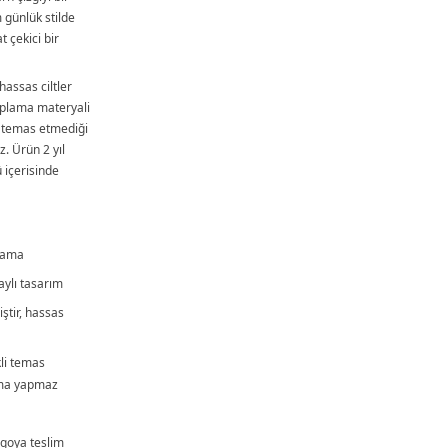
günlük stilde
 çekici bir
 hassas ciltler
kaplama materyali
i temas etmediği
 Ürün 2 yıl
 içerisinde
plama
aylı tasarım
ştir, hassas
li temas
nma yapmaz
rgoya teslim