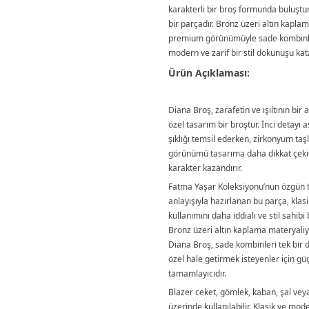
karakterli bir broş formunda buluştu
bir parçadır. Bronz üzeri altın kaplam
premium görünümüyle sade kombinl
modern ve zarif bir stil dokunuşu kat
Ürün Açıklaması:
Diana Broş, zarafetin ve ışıltının bir 
özel tasarım bir broştur. İnci detayı a
şıklığı temsil ederken, zirkonyum taş
görünümü tasarıma daha dikkat çeki
karakter kazandırır.
Fatma Yaşar Koleksiyonu’nun özgün 
anlayışıyla hazırlanan bu parça, klas
kullanımını daha iddialı ve stil sahibi 
Bronz üzeri altın kaplama materyaliy
Diana Broş, sade kombinleri tek bir 
özel hale getirmek isteyenler için güç
tamamlayıcıdır.
Blazer ceket, gömlek, kaban, şal vey
üzerinde kullanılabilir. Klasik ve mode