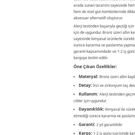
arada sunan tasarımı sayesinde hem 
hem de özel gün kombinlerinde dikkat
aksesuar alternatifi oluşturur.
Alerji testinden başarıyla geçtiği için
için de uygundur. Bronz üzeri altın 
sayesinde kimyasal ürünlerle sürekl
sürece kararma ve paslanma yapmaz.
garanti kapsamındadır ve 1-2 iş günü
kargoya teslim edilir.
Öne Çıkan Özellikler:
Materyal:
Bronz üzeri altın ka
Detay:
İnci ve zirkonyum taş det
Kullanım:
Alerji testinden geçmi
ciltler için uygundur
Dayanıklılık:
Kimyasal ile sürek
etmediği sürece kararma ve pasla
Garanti:
2 yıl garantilidir
Kargo:
1-2 iş günü içerisinde ka