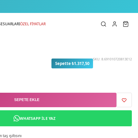
SESUARLARI
ÖZEL FİYATLAR
SKU:
8.691010720813E12
Sepette ₺1.317,50
SEPETE EKLE
WHATSAPP ILE YAZ
taş ışıltısını