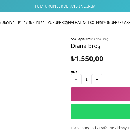
TÜM ÜRÜNLERDE %15 İNDIRIM
NU
YÜZÜK
BROŞ
HALHAL
İNCİ KOLEKSİYONU
ERKEK AK
KOLYE
BİLEKLİK
KÜPE
Ana Sayfa
/
Broş
/
Diana Broş
Diana Broş
₺1.550,00
ADET
−
+
Diana Broş, inci zarafeti ve zirkonyum 