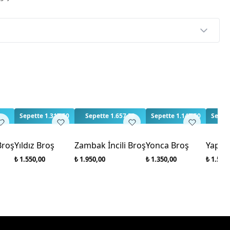
p
rlendirme yapılmamış. İlk yorumu siz yapın!
3
Sepette 1.317,50
Sepette 1.657,50
Sepette 1.147,50
Sepett
Broş
Yıldız Broş
Zambak İncili Broş
Yonca Broş
Yapra
₺ 1.550,00
₺ 1.950,00
₺ 1.350,00
₺ 1.500