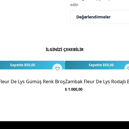
edilir
Değerlendirmeler
Yorumlar
Yorum Ya
Bu ürün için henüz değe
İLGİNİZİ ÇEKEBİLİR
Sepette 850,00
Sepette 850,00
leur De Lys Gümüş Renk Broş
Zambak Fleur De Lys Rodajlı 
₺ 1.000,00