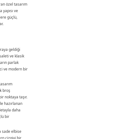
ran özel tasarım
a yapısı ve
ere güçlü,
ar.
araya geldiği
saleti ve klasik
ların parlak
ci ve modern bir
tasarım
ik broş
bir noktaya taşır.
le hazırlanan
detayla daha
lü bir
a sade elbise
rn çizgiyi bir