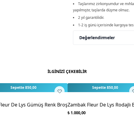
Taşlarımız zirkonyumdur ve mıhla
yapılmıştır, taşlarda düşme olmaz.
2 yıl garantilidir.
1-2 iş günü içerisinde kargoya tesl
Değerlendirmeler
Yorumlar
Yorum Ya
Bu ürün için henüz değe
İLGİNİZİ ÇEKEBİLİR
Sepette 850,00
Sepette 850,00
leur De Lys Gümüş Renk Broş
Zambak Fleur De Lys Rodajlı 
₺ 1.000,00