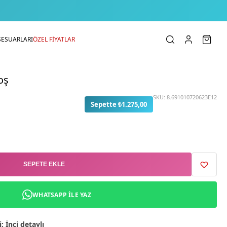
SESUARLARI
ÖZEL FİYATLAR
oş
SKU:
8.691010720623E12
Sepette ₺1.275,00
SEPETE EKLE
WHATSAPP ILE YAZ
: İnci detaylı