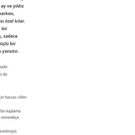
 ay ve yıldız
unarken,
ızı özel kılar.
 bir
, sadece
üçlü bir
 yansıtır.
adır.
 dir.
çin hassas ciltler
ltın kaplama
as etmedikçe
tilmiştir.