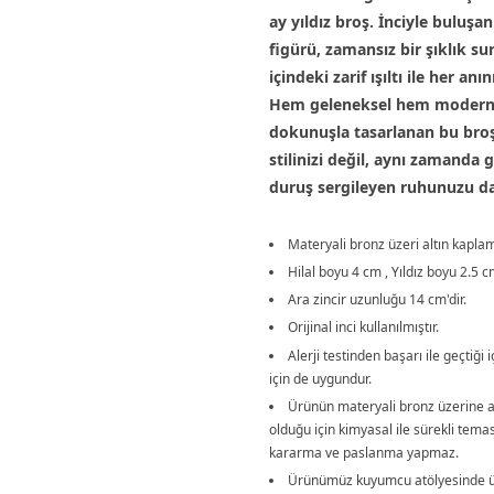
ay yıldız broş. İnciyle buluşan
figürü, zamansız bir şıklık s
içindeki zarif ışıltı ile her anın
Hem geleneksel hem modern
dokunuşla tasarlanan bu broş
stilinizi değil, aynı zamanda g
duruş sergileyen ruhunuzu da
Materyali bronz üzeri altın kaplam
Hilal boyu 4 cm , Yıldız boyu 2.5 cm
Ara zincir uzunluğu 14 cm'dir.
Orijinal inci kullanılmıştır.
Alerji testinden başarı ile geçtiği i
için de uygundur.
Ürünün materyali bronz üzerine a
olduğu için kimyasal ile sürekli tem
kararma ve paslanma yapmaz.
Ürünümüz kuyumcu atölyesinde üre