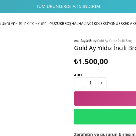
TÜM ÜRÜNLERDE %15 İNDIRIM
NU
YÜZÜK
BROŞ
HALHAL
İNCİ KOLEKSİYONU
ERKEK AK
KOLYE
BİLEKLİK
KÜPE
Ana Sayfa
/
Broş
/
Gold Ay Yıldız İncili Broş
Gold Ay Yıldız İncili Br
₺1.500,00
ADET
−
+
Zarafetin ve gururun birleşimi