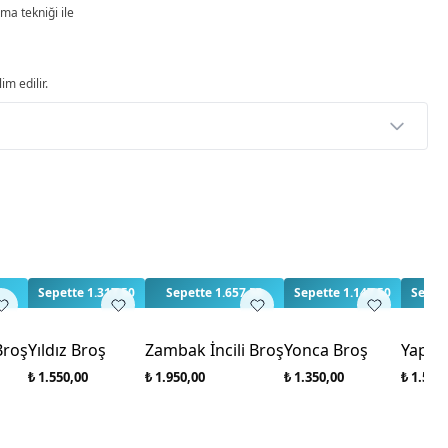
ma tekniği ile
im edilir.
p
rlendirme yapılmamış. İlk yorumu siz yapın!
3
Sepette 1.317,50
Sepette 1.657,50
Sepette 1.147,50
Sepett
Broş
Yıldız Broş
Zambak İncili Broş
Yonca Broş
Yapra
₺ 1.550,00
₺ 1.950,00
₺ 1.350,00
₺ 1.500