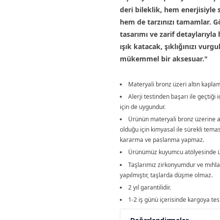
deri bileklik, hem enerjisiyle s
hem de tarzınızı tamamlar. Gö
tasarımı ve zarif detaylarıyla 
ışık katacak, şıklığınızı vurg
mükemmel bir aksesuar."
Materyali bronz üzeri altın kaplam
Alerji testinden başarı ile geçtiği i
için de uygundur.
Ürünün materyali bronz üzerine a
olduğu için kimyasal ile sürekli tem
kararma ve paslanma yapmaz.
Ürünümüz kuyumcu atölyesinde üre
Taşlarımız zirkonyumdur ve mıhla
yapılmıştır, taşlarda düşme olmaz.
2 yıl garantilidir.
1-2 iş günü içerisinde kargoya tesl