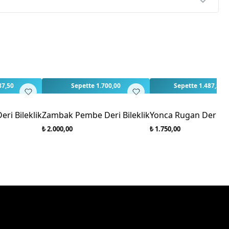
p
rlendirme yapılmamış. İlk yorumu siz yapın!
87,50
Sepette 1.700,00
Sepette 1.487,50
ri Bileklik
Zambak Pembe Deri Bileklik
Yonca Rugan Deri Bil
₺ 2.000,00
₺ 1.750,00