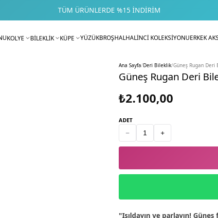
TÜM ÜRÜNLERDE %15 İNDIRIM
NU
YÜZÜK
BROŞ
HALHAL
İNCİ KOLEKSİYONU
ERKEK AK
KOLYE
BİLEKLİK
KÜPE
Ana Sayfa
/
Deri Bileklik
/
Güneş Rugan Deri B
Güneş Rugan Deri Bile
₺2.100,00
ADET
−
+
"Işıldayın ve parlayın! Güneş 