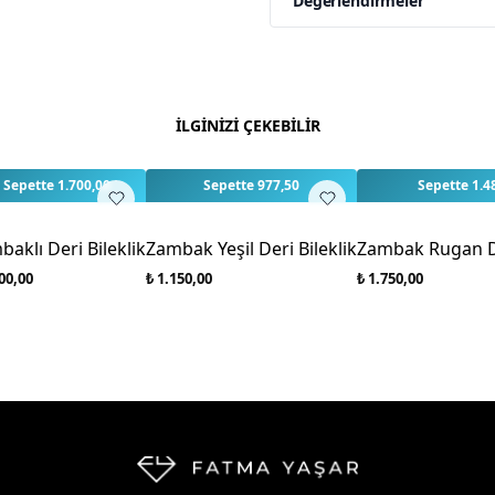
Değerlendirmeler
Yorumlar
Yorum Ya
Bu ürün için henüz değe
İLGİNİZİ ÇEKEBİLİR
Sepette 1.700,00
Sepette 977,50
Sepette 1.4
aklı Deri Bileklik
Zambak Yeşil Deri Bileklik
Zambak Rugan De
00,00
₺ 1.150,00
₺ 1.750,00