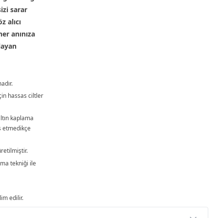
izi sarar
z alıcı
her anınıza
ulayan
adır.
çin hassas ciltler
ltın kaplama
as etmedikçe
tilmiştir.
ma tekniği ile
im edilir.