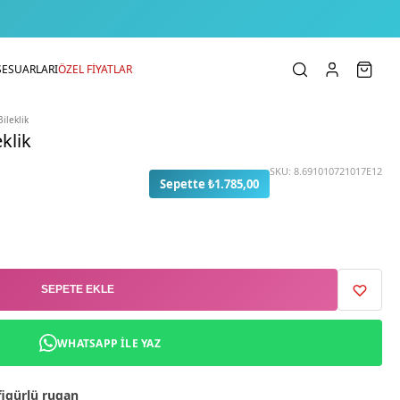
SESUARLARI
ÖZEL FİYATLAR
ileklik
klik
SKU:
8.691010721017E12
Sepette ₺1.785,00
SEPETE EKLE
WHATSAPP ILE YAZ
figürlü rugan