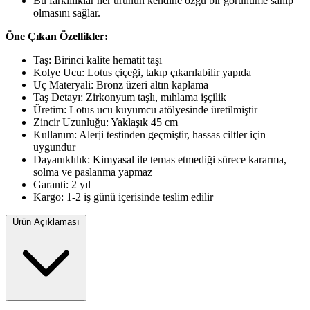
Bu farklılıklar her ürünün kendine özgü bir görünüme sahip
olmasını sağlar.
Öne Çıkan Özellikler:
Taş: Birinci kalite hematit taşı
Kolye Ucu: Lotus çiçeği, takıp çıkarılabilir yapıda
Uç Materyali: Bronz üzeri altın kaplama
Taş Detayı: Zirkonyum taşlı, mıhlama işçilik
Üretim: Lotus ucu kuyumcu atölyesinde üretilmiştir
Zincir Uzunluğu: Yaklaşık 45 cm
Kullanım: Alerji testinden geçmiştir, hassas ciltler için
uygundur
Dayanıklılık: Kimyasal ile temas etmediği sürece kararma,
solma ve paslanma yapmaz
Garanti: 2 yıl
Kargo: 1-2 iş günü içerisinde teslim edilir
Ürün Açıklaması