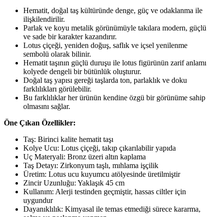
Hematit, doğal taş kültüründe denge, güç ve odaklanma ile
ilişkilendirilir.
Parlak ve koyu metalik görünümüyle takılara modern, güçlü
ve sade bir karakter kazandırır.
Lotus çiçeği, yeniden doğuş, saflık ve içsel yenilenme
sembolü olarak bilinir.
Hematit taşının güçlü duruşu ile lotus figürünün zarif anlamı
kolyede dengeli bir bütünlük oluşturur.
Doğal taş yapısı gereği taşlarda ton, parlaklık ve doku
farklılıkları görülebilir.
Bu farklılıklar her ürünün kendine özgü bir görünüme sahip
olmasını sağlar.
Öne Çıkan Özellikler:
Taş: Birinci kalite hematit taşı
Kolye Ucu: Lotus çiçeği, takıp çıkarılabilir yapıda
Uç Materyali: Bronz üzeri altın kaplama
Taş Detayı: Zirkonyum taşlı, mıhlama işçilik
Üretim: Lotus ucu kuyumcu atölyesinde üretilmiştir
Zincir Uzunluğu: Yaklaşık 45 cm
Kullanım: Alerji testinden geçmiştir, hassas ciltler için
uygundur
Dayanıklılık: Kimyasal ile temas etmediği sürece kararma,