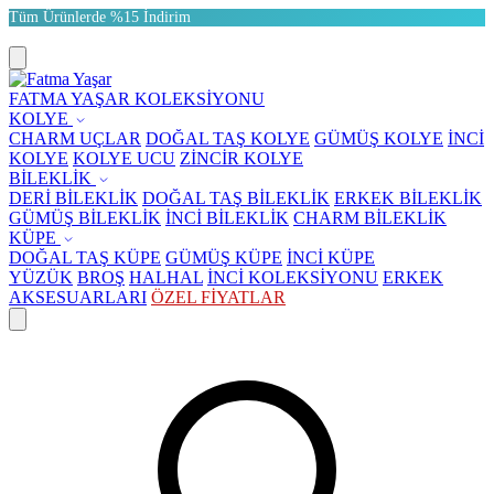
Tüm Ürünlerde %15 İndirim
FATMA YAŞAR KOLEKSİYONU
KOLYE
CHARM UÇLAR
DOĞAL TAŞ KOLYE
GÜMÜŞ KOLYE
İNCİ
KOLYE
KOLYE UCU
ZİNCİR KOLYE
BİLEKLİK
DERİ BİLEKLİK
DOĞAL TAŞ BİLEKLİK
ERKEK BİLEKLİK
GÜMÜŞ BİLEKLİK
İNCİ BİLEKLİK
CHARM BİLEKLİK
KÜPE
DOĞAL TAŞ KÜPE
GÜMÜŞ KÜPE
İNCİ KÜPE
YÜZÜK
BROŞ
HALHAL
İNCİ KOLEKSİYONU
ERKEK
AKSESUARLARI
ÖZEL FİYATLAR