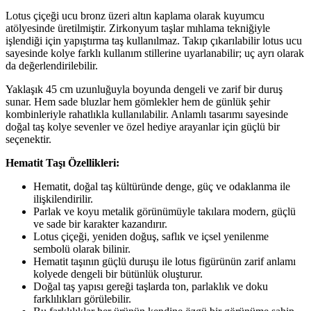
Lotus çiçeği ucu bronz üzeri altın kaplama olarak kuyumcu
atölyesinde üretilmiştir. Zirkonyum taşlar mıhlama tekniğiyle
işlendiği için yapıştırma taş kullanılmaz. Takıp çıkarılabilir lotus ucu
sayesinde kolye farklı kullanım stillerine uyarlanabilir; uç ayrı olarak
da değerlendirilebilir.
Yaklaşık 45 cm uzunluğuyla boyunda dengeli ve zarif bir duruş
sunar. Hem sade bluzlar hem gömlekler hem de günlük şehir
kombinleriyle rahatlıkla kullanılabilir. Anlamlı tasarımı sayesinde
doğal taş kolye sevenler ve özel hediye arayanlar için güçlü bir
seçenektir.
Hematit Taşı Özellikleri:
Hematit, doğal taş kültüründe denge, güç ve odaklanma ile
ilişkilendirilir.
Parlak ve koyu metalik görünümüyle takılara modern, güçlü
ve sade bir karakter kazandırır.
Lotus çiçeği, yeniden doğuş, saflık ve içsel yenilenme
sembolü olarak bilinir.
Hematit taşının güçlü duruşu ile lotus figürünün zarif anlamı
kolyede dengeli bir bütünlük oluşturur.
Doğal taş yapısı gereği taşlarda ton, parlaklık ve doku
farklılıkları görülebilir.