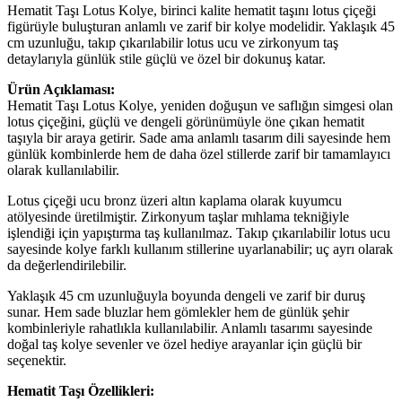
Hematit Taşı Lotus Kolye, birinci kalite hematit taşını lotus çiçeği
figürüyle buluşturan anlamlı ve zarif bir kolye modelidir. Yaklaşık 45
cm uzunluğu, takıp çıkarılabilir lotus ucu ve zirkonyum taş
detaylarıyla günlük stile güçlü ve özel bir dokunuş katar.
Ürün Açıklaması:
Hematit Taşı Lotus Kolye, yeniden doğuşun ve saflığın simgesi olan
lotus çiçeğini, güçlü ve dengeli görünümüyle öne çıkan hematit
taşıyla bir araya getirir. Sade ama anlamlı tasarım dili sayesinde hem
günlük kombinlerde hem de daha özel stillerde zarif bir tamamlayıcı
olarak kullanılabilir.
Lotus çiçeği ucu bronz üzeri altın kaplama olarak kuyumcu
atölyesinde üretilmiştir. Zirkonyum taşlar mıhlama tekniğiyle
işlendiği için yapıştırma taş kullanılmaz. Takıp çıkarılabilir lotus ucu
sayesinde kolye farklı kullanım stillerine uyarlanabilir; uç ayrı olarak
da değerlendirilebilir.
Yaklaşık 45 cm uzunluğuyla boyunda dengeli ve zarif bir duruş
sunar. Hem sade bluzlar hem gömlekler hem de günlük şehir
kombinleriyle rahatlıkla kullanılabilir. Anlamlı tasarımı sayesinde
doğal taş kolye sevenler ve özel hediye arayanlar için güçlü bir
seçenektir.
Hematit Taşı Özellikleri: