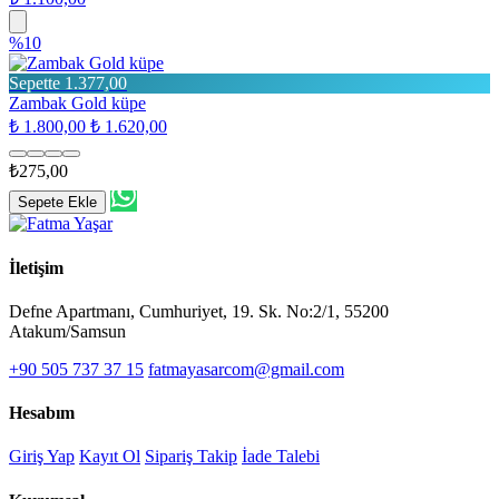
%10
Sepette 1.377,00
Zambak Gold küpe
₺ 1.800,00
₺ 1.620,00
₺275,00
Sepete Ekle
İletişim
Defne Apartmanı, Cumhuriyet, 19. Sk. No:2/1, 55200
Atakum/Samsun
+90 505 737 37 15
fatmayasarcom@gmail.com
Hesabım
Giriş Yap
Kayıt Ol
Sipariş Takip
İade Talebi