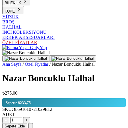
BİLEKLİK
KÜPE
YÜZÜK
BROŞ
HALHAL
İNCİ KOLEKSİYONU
ERKEK AKSESUARLARI
ÖZEL FİYATLAR
Giriş Yap
Ana Sayfa
/
Özel Fiyatlar
/
Nazar Boncuklu Halhal
Nazar Boncuklu Halhal
₺275,00
Sepette ₺233,75
SKU:
8.691010721029E12
ADET
−
+
Sepete Ekle