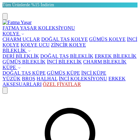
Tüm Ürünlerde %15 İndirim
FATMA YAŞAR KOLEKSİYONU
KOLYE
CHARM UÇLAR
DOĞAL TAŞ KOLYE
GÜMÜŞ KOLYE
İNCİ
KOLYE
KOLYE UCU
ZİNCİR KOLYE
BİLEKLİK
DERİ BİLEKLİK
DOĞAL TAŞ BİLEKLİK
ERKEK BİLEKLİK
GÜMÜŞ BİLEKLİK
İNCİ BİLEKLİK
CHARM BİLEKLİK
KÜPE
DOĞAL TAŞ KÜPE
GÜMÜŞ KÜPE
İNCİ KÜPE
YÜZÜK
BROŞ
HALHAL
İNCİ KOLEKSİYONU
ERKEK
AKSESUARLARI
ÖZEL FİYATLAR