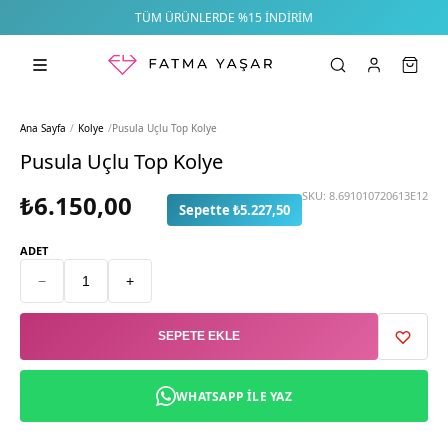
TÜM ÜRÜNLERDE %15 İNDIRIM
Ana Sayfa
/
Kolye
/
Pusula Uçlu Top Kolye
Pusula Uçlu Top Kolye
SKU:
8.691010720613E12
₺6.150,00
Sepette ₺5.227,50
ADET
−
+
SEPETE EKLE
WHATSAPP ILE YAZ