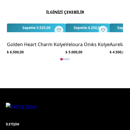
Bu ürün için henüz değerlendirme yapılmamış.
İLGİNİZİ ÇEKEBİLİR
İlk yorumu siz yapın!
Sepette 5.525,00
Sepette 4.250,00
Sepette
Golden Heart Charm Kolye
Veloura Onıks Kolye
Aurelia 
₺ 6.500,00
₺ 5.000,00
₺ 4.500,00
İLETIŞIM