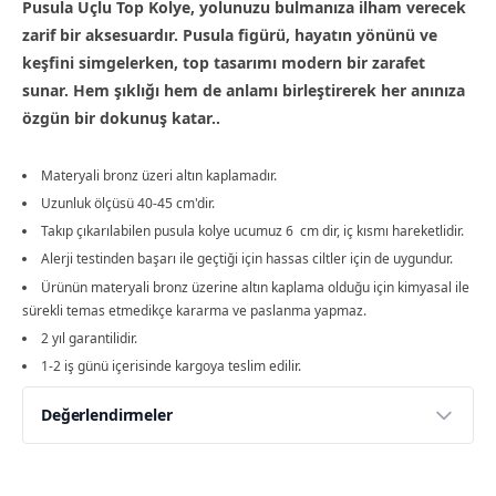
Pusula Uçlu Top Kolye, yolunuzu bulmanıza ilham verecek
zarif bir aksesuardır. Pusula figürü, hayatın yönünü ve
keşfini simgelerken, top tasarımı modern bir zarafet
sunar. Hem şıklığı hem de anlamı birleştirerek her anınıza
özgün bir dokunuş katar..
Materyali bronz üzeri altın kaplamadır.
Uzunluk ölçüsü 40-45 cm'dir.
Takıp çıkarılabilen pusula kolye ucumuz 6 cm dir, iç kısmı hareketlidir.
Alerji testinden başarı ile geçtiği için hassas ciltler için de uygundur.
Ürünün materyali bronz üzerine altın kaplama olduğu için kimyasal ile
sürekli temas etmedikçe kararma ve paslanma yapmaz.
2 yıl garantilidir.
1-2 iş günü içerisinde kargoya teslim edilir.
Değerlendirmeler
Yorumlar
Yorum Yap