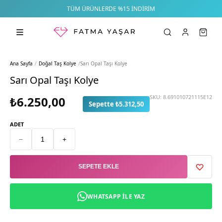
TÜM ÜRÜNLERDE %15 İNDIRIM
Ana Sayfa
/
Doğal Taş Kolye
/
Sarı Opal Taşı Kolye
Sarı Opal Taşı Kolye
SKU:
8.691010721115E12
₺6.250,00
Sepette ₺5.312,50
ADET
−
+
SEPETE EKLE
WHATSAPP ILE YAZ