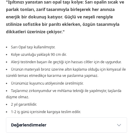
"Işıltınızı yansıtan sarı opal taşı kolye: Sarı opalin sıcak ve
parlak tonları, zarif tasarımıyla birleşerek her anınıza
enerjik bir dokunuş katıyor. Güçlü ve neşeli rengiyle
stilinize sofistike bir parıltı eklerken, özgün tasarımıyla
dikkatleri üzerinize çekiyor."
Sarı Opal taşı kullanılmıştır.
Kolye uzunluğu yaklaşık 90 cm dir.
Alerji testinden başarı ile geçtiği için hassas ciltler için de uygundur.
Ürünün materyali bronz üzerine altın kaplama olduğu için kimyasal ile
sürekli temas etmedikçe kararma ve paslanma yapmaz.
Ürünümüz kuyumcu atölyesinde üretilmiştir.
Taşlarımız zirkonyumdur ve mıhlama tekniği ile yapılmıştır, taşlarda
düşme olmaz.
2 yıl garantilidir.
1-2 iş günü içerisinde kargoya teslim edilir.
Değerlendirmeler