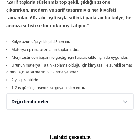
"Zarif taşlarla süslenmiş top şekli, şıklığınızı öne
çıkarırken, modern ve zarif tasarımıyla her kıyafeti
tamamlar. Göz alıcı ışıltısıyla stilinizi parlatan bu kolye, her
anınıza sofistike bir dokunuş katıyor."
Kolye uzunluğu yaklaşık 45 cm dir.
Materyali pirinç üzeri altın kaplamadır..
Alerji testinden başarı ile geçtiği için hassas ciltler için de uygundur.
Ürünün materyali altın kaplama olduğu için kimyasal ile sürekli temas
etmedikçe kararma ve paslanma yapmaz
2 yıl garantilidir.
1-2 iş günü içerisinde kargoya teslim edilir.
Değerlendirmeler
Yorumlar
Yorum Yap
Bu ürün için henüz değerlendirme yapılmamış.
İLGİNİZİ ÇEKEBİLİR