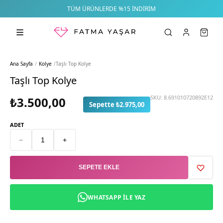
TÜM ÜRÜNLERDE %15 İNDIRIM
Ana Sayfa
/
Kolye
/
Taşlı Top Kolye
Taşlı Top Kolye
SKU:
8.691010720892E12
₺3.500,00
Sepette ₺2.975,00
ADET
−
+
SEPETE EKLE
WHATSAPP ILE YAZ