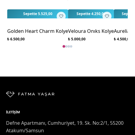
İlk yorumu siz yapın!
Sepette 5.525,00
Sepette 4.250,00
Sepette
Golden Heart Charm Kolye
Veloura Onıks Kolye
Aurelia 
₺ 6.500,00
₺ 5.000,00
₺ 4.500,00
İLETIŞIM
Defne Apartmanı, Cumhuriyet, 19. Sk. No:2/1, 55200
Atakum/Samsun