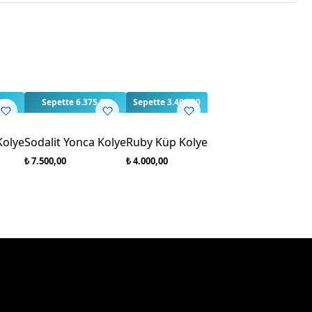
p
rlendirme yapılmamış. İlk yorumu siz yapın!
00
Sepette 6.375,00
Sepette 3.400,00
Kolye
Sodalit Yonca Kolye
Ruby Küp Kolye
₺ 7.500,00
₺ 4.000,00