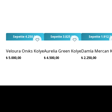
Sepette 4.250,00
Sepette 3.825,00
Sepette 1.912,5
Veloura Onıks Kolye
Aurelia Green Kolye
Damla Mercan K
₺ 5.000,00
₺ 4.500,00
₺ 2.250,00