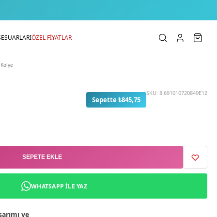
SESUARLARI
ÖZEL FİYATLAR
 Kolye
SKU:
8.691010720849E12
Sepette ₺845,75
SEPETE EKLE
WHATSAPP ILE YAZ
sarımı ve