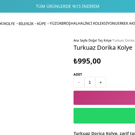
TÜM ÜRÜNLERDE %15 İNDIRIM
NU
YÜZÜK
BROŞ
HALHAL
İNCİ KOLEKSİYONU
ERKEK AK
KOLYE
BİLEKLİK
KÜPE
Ana Sayfa
/
Doğal Taş Kolye
/
Turkuaz Dorika
Turkuaz Dorika Kolye
₺995,00
ADET
−
+
Turkuaz Dorica Kolye, zarif ta