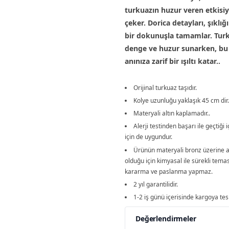
turkuazın huzur veren etkisiy
çeker. Dorica detayları, şıklı
bir dokunuşla tamamlar. Turk
denge ve huzur sunarken, bu
anınıza zarif bir ışıltı katar..
Orijinal turkuaz taşıdır.
Kolye uzunluğu yaklaşık 45 cm dir.
Materyali altın kaplamadır..
Alerji testinden başarı ile geçtiği i
için de uygundur.
Ürünün materyali bronz üzerine a
olduğu için kimyasal ile sürekli tem
kararma ve paslanma yapmaz.
2 yıl garantilidir.
1-2 iş günü içerisinde kargoya tesl
Değerlendirmeler