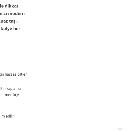
le dikkat
ğınızı modern
uaz taşı,
 kolye her
çin hassas ciltler
ltın kaplama
as etmedikçe
im edilir.