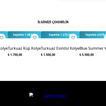
Yorumlar
Yorum Ya
Bu ürün için henüz değe
İLGİNİZİ ÇEKEBİLİR
0
Sepette 1.487,50
Sepette 1.275,00
Sepette 4.675,
olye
Turkuaz Küp Kolye
Turkuaz Esintisi Kolye
Blue Summer 
₺ 1.750,00
₺ 1.500,00
₺ 5.500,00