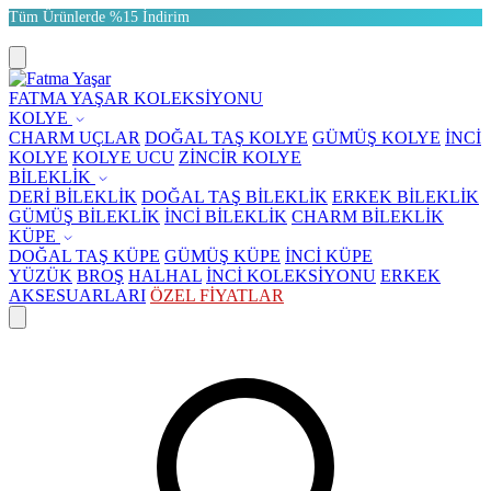
Tüm Ürünlerde %15 İndirim
FATMA YAŞAR KOLEKSİYONU
KOLYE
CHARM UÇLAR
DOĞAL TAŞ KOLYE
GÜMÜŞ KOLYE
İNCİ
KOLYE
KOLYE UCU
ZİNCİR KOLYE
BİLEKLİK
DERİ BİLEKLİK
DOĞAL TAŞ BİLEKLİK
ERKEK BİLEKLİK
GÜMÜŞ BİLEKLİK
İNCİ BİLEKLİK
CHARM BİLEKLİK
KÜPE
DOĞAL TAŞ KÜPE
GÜMÜŞ KÜPE
İNCİ KÜPE
YÜZÜK
BROŞ
HALHAL
İNCİ KOLEKSİYONU
ERKEK
AKSESUARLARI
ÖZEL FİYATLAR