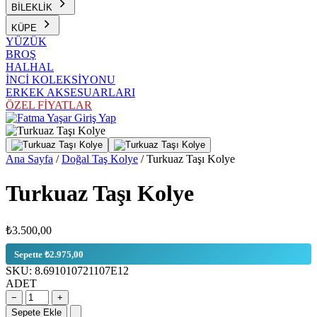
BİLEKLİK
KÜPE
YÜZÜK
BROŞ
HALHAL
İNCİ KOLEKSİYONU
ERKEK AKSESUARLARI
ÖZEL FİYATLAR
Giriş Yap
Ana Sayfa
/
Doğal Taş Kolye
/
Turkuaz Taşı Kolye
Turkuaz Taşı Kolye
₺3.500,00
Sepette ₺2.975,00
SKU:
8.691010721107E12
ADET
−
+
Sepete Ekle