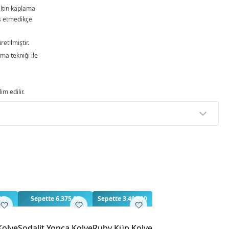
ltın kaplama
as etmedikçe
tilmiştir.
ma tekniği ile
im edilir.
p
rlendirme yapılmamış. İlk yorumu siz yapın!
00
Sepette 6.375,00
Sepette 3.400,00
Kolye
Sodalit Yonca Kolye
Ruby Küp Kolye