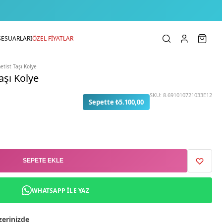
SESUARLARI
ÖZEL FİYATLAR
tist Taşı Kolye
aşı Kolye
SKU:
8.691010721033E12
Sepette ₺5.100,00
SEPETE EKLE
WHATSAPP ILE YAZ
zerinizde