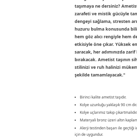
taşımaya ne dersiniz? Ametist
zarafeti ve mistik gücüyle tan
dengeyi sağlama, stresten ar
huzuru bulma konusunda bili
hem göz alıcı rengiyle hem de
etkisiyle öne çıkar. Yüksek ene
saracak, her adımınızda zarif
bırakacak. Ametist taşının sih
stilinizi ve ruh halinizi müke
şekilde tamamlayacak."
Birinci kalite ametist taşıdır.
Kolye uzunluğu yaklaşık 90 cm dir.
Kolye uçlarımız takıp çıkartmalıdır
Materyali bronz üzeri altın kaplam
Alerji testinden başarı ile geçtiği i
için de uygundur.