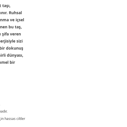
 taşı,
ınır. Ruhsal
ınma ve içsel
nen bu taş,
 şifa veren
rjisiyle sizi
 bir dokunuş
irli dünyası,
mmel bir
.
adır.
çin hassas ciltler