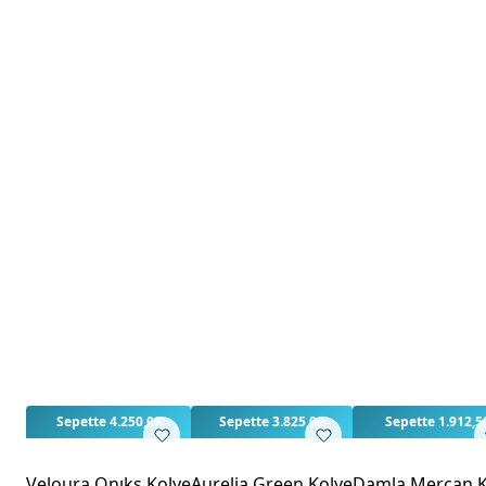
Sepette 4.250,00
Sepette 3.825,00
Sepette 1.912,5
Veloura Onıks Kolye
Aurelia Green Kolye
Damla Mercan K