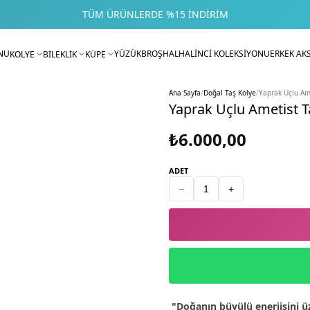
TÜM ÜRÜNLERDE %15 İNDIRIM
NU
YÜZÜK
BROŞ
HALHAL
İNCİ KOLEKSİYONU
ERKEK AK
KOLYE
BİLEKLİK
KÜPE
Ana Sayfa
/
Doğal Taş Kolye
/
Yaprak Uçlu Ame
Yaprak Uçlu Ametist T
₺6.000,00
ADET
−
+
"Doğanın büyülü enerjisini ü