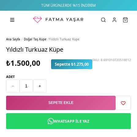
TÜM ÜRÜNLERDE %15 İNDIRIM
Ana Sayfa
/
Doğal Taş Küpe
/
Yıldızlı Turkuaz Küpe
Yıldızlı Turkuaz Küpe
SKU:
8.691010720518E12
₺1.500,00
Sepette ₺1.275,00
ADET
−
+
SEPETE EKLE
WHATSAPP ILE YAZ