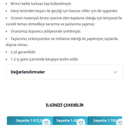
Birinci kalite turkuaz taşı kullanılmıştır.
Alerji testinden başarı ile geçtiği için hassas ciltler için de uygundur.
Ürünün materyali bronz üzerine altın kaplama olduğu için kimyasal ile
sürekli temas etmedikçe kararma ve paslanma yapmaz.
Ürünümüz kuyumcu atölyesinde üretilmiştir.
Taşlarımız zirkonyumdur ve mıhlama tekniği ile yapılmıştır, taşlarda
düşme olmaz.
2 yıl garantilidir.
1-2 iş günü içerisinde kargoya teslim edilir.
Değerlendirmeler
Yorumlar
Yorum Yap
Bu ürün için henüz değerlendirme yapılmamış.
İLGİNİZİ ÇEKEBİLİR
İlk yorumu siz yapın!
Sepette 1.912,50
Sepette 1.487,50
Sepette 1.700,00