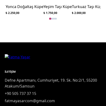
Yonca Doğaltaş Küpe
Yeşim Taşı Küpe
Turkuaz Taşı Küpe
₺ 2.250,00
₺ 1.750,00
₺ 2.000,00
₺
İLETIŞIM
Defne Apartmanı, Cumhuriyet, 19. Sk. No:2/1, 55200
Atakum/Samsun
+90 505 737 37 15
fatmayasarcom@gmail.com