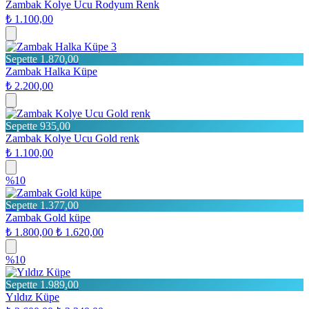
Zambak Kolye Ucu Rodyum Renk
₺ 1.100,00
3
Sepette 1.870,00
Zambak Halka Küpe
₺ 2.200,00
Sepette 935,00
Zambak Kolye Ucu Gold renk
₺ 1.100,00
%10
Sepette 1.377,00
Zambak Gold küpe
₺ 1.800,00
₺ 1.620,00
%10
Sepette 1.989,00
Yıldız Küpe