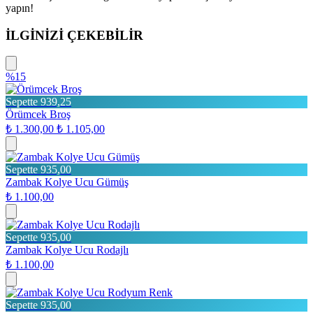
yapın!
İLGİNİZİ ÇEKEBİLİR
%15
Sepette 939,25
Örümcek Broş
₺ 1.300,00
₺ 1.105,00
Sepette 935,00
Zambak Kolye Ucu Gümüş
₺ 1.100,00
Sepette 935,00
Zambak Kolye Ucu Rodajlı
₺ 1.100,00
Sepette 935,00