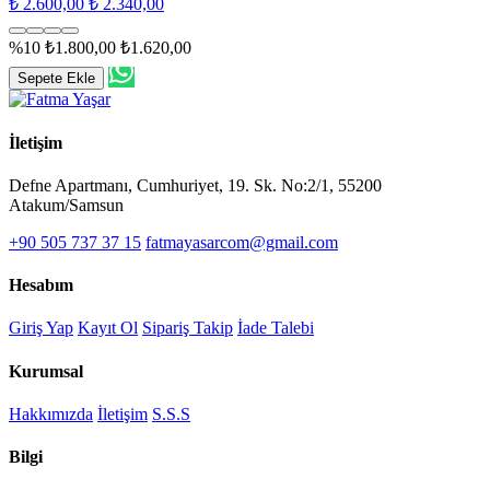
₺ 2.600,00
₺ 2.340,00
%10
₺1.800,00
₺1.620,00
Sepete Ekle
İletişim
Defne Apartmanı, Cumhuriyet, 19. Sk. No:2/1, 55200
Atakum/Samsun
+90 505 737 37 15
fatmayasarcom@gmail.com
Hesabım
Giriş Yap
Kayıt Ol
Sipariş Takip
İade Talebi
Kurumsal
Hakkımızda
İletişim
S.S.S
Bilgi