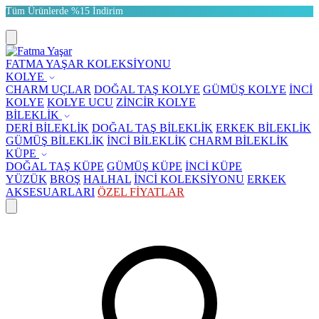
Tüm Ürünlerde %15 İndirim
FATMA YAŞAR KOLEKSİYONU
KOLYE
CHARM UÇLAR
DOĞAL TAŞ KOLYE
GÜMÜŞ KOLYE
İNCİ
KOLYE
KOLYE UCU
ZİNCİR KOLYE
BİLEKLİK
DERİ BİLEKLİK
DOĞAL TAŞ BİLEKLİK
ERKEK BİLEKLİK
GÜMÜŞ BİLEKLİK
İNCİ BİLEKLİK
CHARM BİLEKLİK
KÜPE
DOĞAL TAŞ KÜPE
GÜMÜŞ KÜPE
İNCİ KÜPE
YÜZÜK
BROŞ
HALHAL
İNCİ KOLEKSİYONU
ERKEK
AKSESUARLARI
ÖZEL FİYATLAR