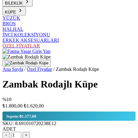
BİLEKLİK
KÜPE
YÜZÜK
BROŞ
HALHAL
İNCİ KOLEKSİYONU
ERKEK AKSESUARLARI
ÖZEL FİYATLAR
Giriş Yap
Ana Sayfa
/
Özel Fiyatlar
/
Zambak Rodajlı Küpe
Zambak Rodajlı Küpe
%10
₺1.800,00
₺1.620,00
Sepette ₺1.377,00
SKU:
8.691010720238E12
ADET
−
+