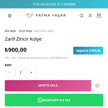
TÜM ÜRÜNLERDE %15 İNDIRIM
Ana Sayfa
/
Zincir Kolye
/
Zarif Zincir Kolye
Zarif Zincir Kolye
₺900,00
Sepette ₺765,00
SKU:
SKU-276eab44-6f00-4ecb-94ce-24570892d4f7-1
ADET
−
+
SEPETE EKLE
WHATSAPP ILE YAZ