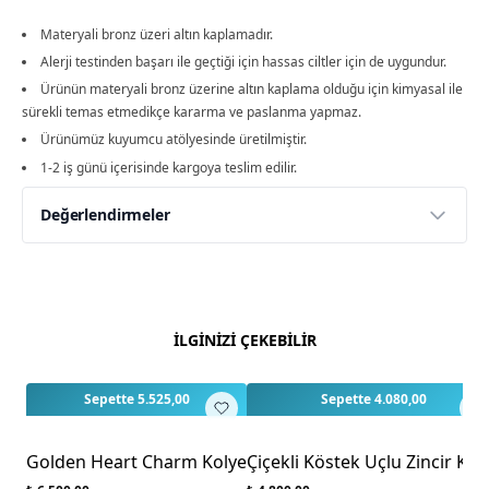
Materyali bronz üzeri altın kaplamadır.
Alerji testinden başarı ile geçtiği için hassas ciltler için de uygundur.
Ürünün materyali bronz üzerine altın kaplama olduğu için kimyasal ile
sürekli temas etmedikçe kararma ve paslanma yapmaz.
Ürünümüz kuyumcu atölyesinde üretilmiştir.
1-2 iş günü içerisinde kargoya teslim edilir.
Değerlendirmeler
Yorumlar
Yorum Yap
Bu ürün için henüz değerlendirme yapılmamış.
İLGİNİZİ ÇEKEBİLİR
İlk yorumu siz yapın!
3
Sepette 5.525,00
Sepette 4.080,00
Golden Heart Charm Kolye
Çiçekli Köstek Uçlu Zincir Kol