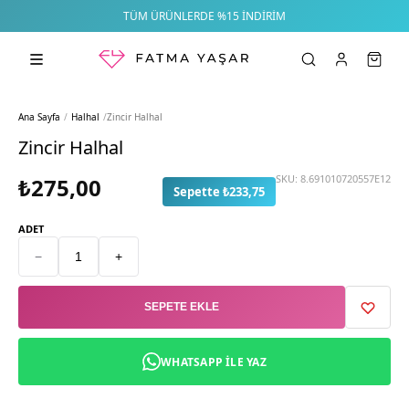
TÜM ÜRÜNLERDE %15 İNDIRIM
Ana Sayfa
/
Halhal
/
Zincir Halhal
Zincir Halhal
SKU:
8.691010720557E12
₺275,00
Sepette ₺233,75
ADET
−
+
SEPETE EKLE
WHATSAPP ILE YAZ