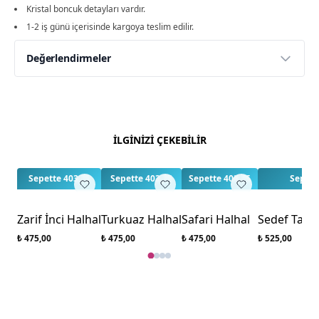
Kristal boncuk detayları vardır.
1-2 iş günü içerisinde kargoya teslim edilir.
Değerlendirmeler
Yorumlar
Yorum Yap
Bu ürün için henüz değerlendirme yapılmamış.
İLGİNİZİ ÇEKEBİLİR
İlk yorumu siz yapın!
Sepette 403,75
Sepette 403,75
Sepette 403,75
Sepett
Zarif İnci Halhal
Turkuaz Halhal
Safari Halhal
Sedef Taşı B
₺ 475,00
₺ 475,00
₺ 475,00
₺ 525,00