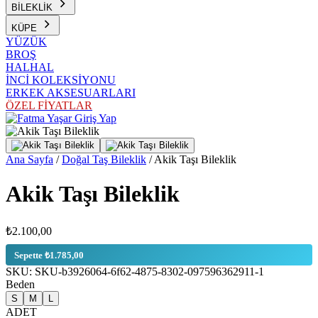
BİLEKLİK
KÜPE
YÜZÜK
BROŞ
HALHAL
İNCİ KOLEKSİYONU
ERKEK AKSESUARLARI
ÖZEL FİYATLAR
Giriş Yap
Ana Sayfa
/
Doğal Taş Bileklik
/
Akik Taşı Bileklik
Akik Taşı Bileklik
₺2.100,00
Sepette ₺1.785,00
SKU:
SKU-b3926064-6f62-4875-8302-097596362911-1
Beden
S
M
L
ADET