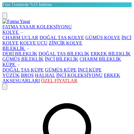
Tüm Ürünlerde %15 İndirim
FATMA YAŞAR KOLEKSİYONU
KOLYE
CHARM UÇLAR
DOĞAL TAŞ KOLYE
GÜMÜŞ KOLYE
İNCİ
KOLYE
KOLYE UCU
ZİNCİR KOLYE
BİLEKLİK
DERİ BİLEKLİK
DOĞAL TAŞ BİLEKLİK
ERKEK BİLEKLİK
GÜMÜŞ BİLEKLİK
İNCİ BİLEKLİK
CHARM BİLEKLİK
KÜPE
DOĞAL TAŞ KÜPE
GÜMÜŞ KÜPE
İNCİ KÜPE
YÜZÜK
BROŞ
HALHAL
İNCİ KOLEKSİYONU
ERKEK
AKSESUARLARI
ÖZEL FİYATLAR