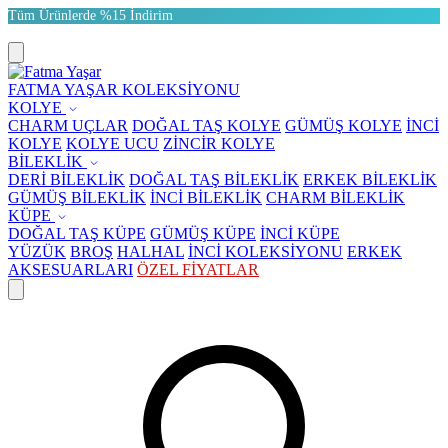
Tüm Ürünlerde %15 İndirim
FATMA YAŞAR KOLEKSİYONU
KOLYE
CHARM UÇLAR
DOĞAL TAŞ KOLYE
GÜMÜŞ KOLYE
İNCİ
KOLYE
KOLYE UCU
ZİNCİR KOLYE
BİLEKLİK
DERİ BİLEKLİK
DOĞAL TAŞ BİLEKLİK
ERKEK BİLEKLİK
GÜMÜŞ BİLEKLİK
İNCİ BİLEKLİK
CHARM BİLEKLİK
KÜPE
DOĞAL TAŞ KÜPE
GÜMÜŞ KÜPE
İNCİ KÜPE
YÜZÜK
BROŞ
HALHAL
İNCİ KOLEKSİYONU
ERKEK
AKSESUARLARI
ÖZEL FİYATLAR