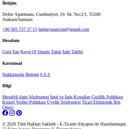
İletişim
Defne Apartmanı, Cumhuriyet, 19. Sk. No:2/1, 55200
Atakum/Samsun
+90 505 737 37 15
fatmayasarcom@gmail.com
Hesabım
Giriş Yap
Kayıt Ol
Sipariş Takip
İade Talebi
Kurumsal
Hakkımızda
İletişim
S.S.S
Bilgi
Mesafeli Satış Sözleşmesi
İptal ve İade Koşulları
Gizlilik Politikası
Kişisel Veriler Politikası
Üyelik Sözleşmesi
Ticari Elektronik İleti
Onayı
© 2026 Tüm Hakları Saklıdır - E-Ticaret Altyapısı
ile Hazırlanmıştır.