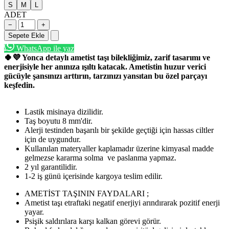
S
M
L
ADET
−
+
Sepete Ekle
WhatsApp ile yaz
🍀💜 Yonca detaylı ametist taşı bilekliğimiz, zarif tasarımı ve
enerjisiyle her anınıza ışıltı katacak. Ametistin huzur verici
gücüyle şansınızı arttırın, tarzınızı yansıtan bu özel parçayı
keşfedin.
Lastik misinaya dizilidir.
Taş boyutu 8 mm'dir.
Alerji testinden başarılı bir şekilde geçtiği için hassas ciltler
için de uygundur.
Kullanılan materyaller kaplamadır üzerine kimyasal madde
gelmezse kararma solma ve paslanma yapmaz.
2 yıl garantilidir.
1-2 iş günü içerisinde kargoya teslim edilir.
AMETİST TAŞININ FAYDALARI ;
Ametist taşı etraftaki negatif enerjiyi arındırarak pozitif enerji
yayar.
Psişik saldırılara karşı kalkan görevi görür.