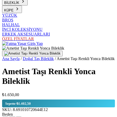
BİLEKLİK
KÜPE
YÜZÜK
BROŞ
HALHAL
İNCİ KOLEKSİYONU
ERKEK AKSESUARLARI
ÖZEL FİYATLAR
Giriş Yap
Ana Sayfa
/
Doğal Taş Bileklik
/
Ametist Taşı Renkli Yonca Bileklik
Ametist Taşı Renkli Yonca
Bileklik
₺1.650,00
Sepette ₺1.402,50
SKU:
8.691010720644E12
Beden