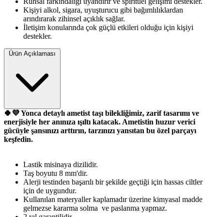
Ruhsal farkındalığı uyandırır ve spiritüel gelişimi destekler.
Kişiyi alkol, sigara, uyuşturucu gibi bağımlılıklardan
arındırarak zihinsel açıklık sağlar.
İletişim konularında çok güçlü etkileri olduğu için kişiyi
destekler.
Ürün Açıklaması
🍀💜 Yonca detaylı ametist taşı bilekliğimiz, zarif tasarımı ve
enerjisiyle her anınıza ışıltı katacak. Ametistin huzur verici
gücüyle şansınızı arttırın, tarzınızı yansıtan bu özel parçayı
keşfedin.
Lastik misinaya dizilidir.
Taş boyutu 8 mm'dir.
Alerji testinden başarılı bir şekilde geçtiği için hassas ciltler
için de uygundur.
Kullanılan materyaller kaplamadır üzerine kimyasal madde
gelmezse kararma solma ve paslanma yapmaz.
2 yıl garantilidir.