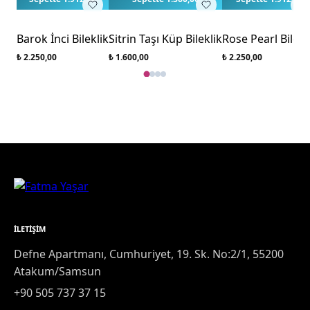
Barok İnci Bileklik
Sitrin Taşı Küp Bileklik
Rose Pearl Bilekl
₺ 2.250,00
₺ 1.600,00
₺ 2.250,00
İLETIŞIM
Defne Apartmanı, Cumhuriyet, 19. Sk. No:2/1, 55200
Atakum/Samsun
+90 505 737 37 15