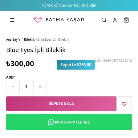
TÜM ÜRÜNLERDE %15 İNDIRIM
Ana Sayfa
/
Bileklik
/
Blue Eyes İpli Bileklik
Blue Eyes İpli Bileklik
SKU:
8.69101072029E12
₺300,00
Sepette ₺255,00
ADET
−
+
SEPETE EKLE
WHATSAPP ILE YAZ