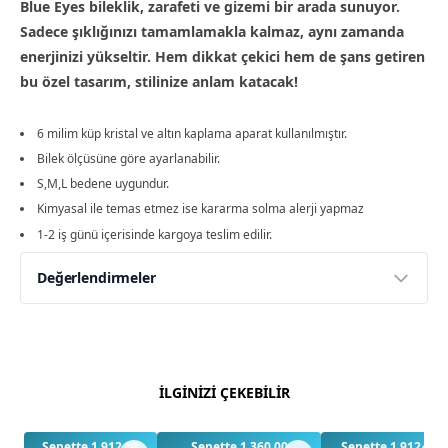
Blue Eyes bileklik, zarafeti ve gizemi bir arada sunuyor.
Sadece şıklığınızı tamamlamakla kalmaz, aynı zamanda
enerjinizi yükseltir. Hem dikkat çekici hem de şans getiren
bu özel tasarım, stilinize anlam katacak!
6 milim küp kristal ve altın kaplama aparat kullanılmıştır.
Bilek ölçüsüne göre ayarlanabilir.
S,M,L bedene uygundur.
Kimyasal ile temas etmez ise kararma solma alerji yapmaz
1-2 iş günü içerisinde kargoya teslim edilir.
Değerlendirmeler
Yorumlar
Yorum Yap
Bu ürün için henüz değerlendirme yapılmamış.
İLGİNİZİ ÇEKEBİLİR
İlk yorumu siz yapın!
Sepette 1.912,50
Sepette 1.360,00
Sepette 1.912,50