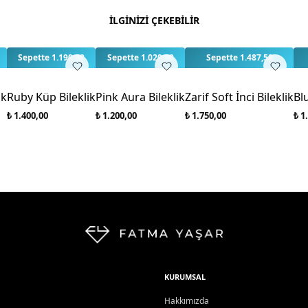
Bu ürün için henüz değe
İLGİNİZİ ÇEKEBİLİR
3
3
3
Sepette 1.190,00
Sepette 1.020,00
Sepette 1.487,50
ik
Ruby Küp Bileklik
Pink Aura Bileklik
Zarif Soft İnci Bileklik
Bl
₺ 1.400,00
₺ 1.200,00
₺ 1.750,00
₺ 1
KURUMSAL
Hakkımızda