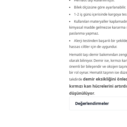
Hematit taşı kullanılmıştır.
Bilek ölçüsüne göre ayarlanabilir.
1-2 iş günü içerisinde kargoya tesl
Kullanılan materyaller kaplamadı
kimyasal madde gelmezse kararma 
paslanma yapmaz.
Alerji testinden başarılı bir şekilde
hassas ciltler için de uygundur.
Hematit taşı demir bakımından zengin
olarak biliniyor. Demir ise, kırmızı ka
önemli bir bileşendir ve oksijen taş
bir rol oynar. Hematit taşının ise düze
demir eksikliğini önle
takdirde
kırmızı kan hücrelerini artırdı
düşünülüyor
.
Değerlendirmeler
Yorumlar
Yorum Ya