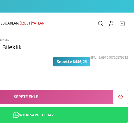
SESUARLARI
ÖZEL FİYATLAR
ileklik
 Bileklik
SKU:
8.691010720579E12
Sepette ₺446,25
SEPETE EKLE
WHATSAPP ILE YAZ