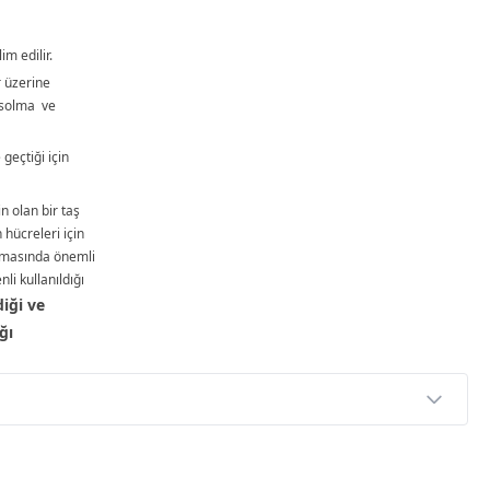
im edilir.
r üzerine
solma ve
 geçtiği için
 olan bir taş
n hücreleri için
ınmasında önemli
nli kullanıldığı
diği ve
ğı
p