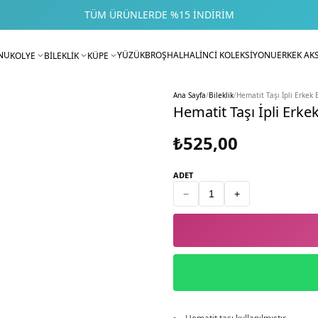
TÜM ÜRÜNLERDE %15 İNDIRIM
NU
YÜZÜK
BROŞ
HALHAL
İNCİ KOLEKSİYONU
ERKEK AK
KOLYE
BİLEKLİK
KÜPE
Ana Sayfa
/
Bileklik
/
Hematit Taşı İpli Erkek B
Hematit Taşı İpli Erkek
₺525,00
ADET
−
+