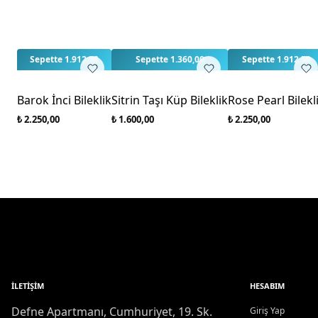
Sepette 1.912,50
Sepette 1.360,00
Sepette 1.912,50
Barok İnci Bileklik
Sitrin Taşı Küp Bileklik
Rose Pearl Bilekl
₺ 2.250,00
₺ 1.600,00
₺ 2.250,00
İLETIŞIM
HESABIM
Defne Apartmanı, Cumhuriyet, 19. Sk.
Giriş Yap