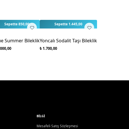
rlendirme yapılmamış. İlk yorumu siz yapın!
3
3
Sepette 850,00
Sepette 1.445,00
ue Summer Bileklik
Yoncalı Sodalit Taşı Bileklik
.000,00
₺ 1.700,00
BILGI
Mesafeli Satış Sözleşmesi