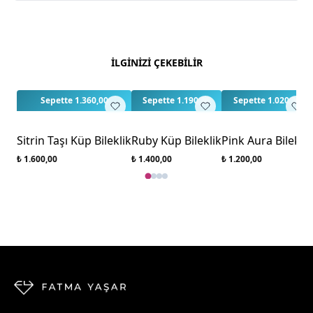
Yorumlar
Yorum Yap
Bu ürün için henüz değerlendirme yapılmamış.
İLGİNİZİ ÇEKEBİLİR
İlk yorumu siz yapın!
3
3
Sepette 1.360,00
Sepette 1.190,00
Sepette 1.020,00
Sitrin Taşı Küp Bileklik
Ruby Küp Bileklik
Pink Aura Bileklik
₺ 1.600,00
₺ 1.400,00
₺ 1.200,00