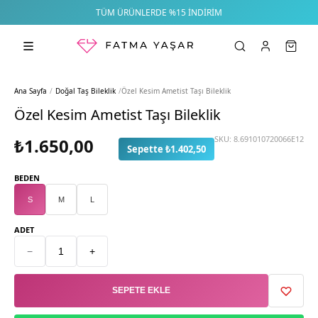
TÜM ÜRÜNLERDE %15 İNDIRIM
Ana Sayfa
/
Doğal Taş Bileklik
/
Özel Kesim Ametist Taşı Bileklik
Özel Kesim Ametist Taşı Bileklik
SKU:
8.691010720066E12
₺1.650,00
Sepette ₺1.402,50
BEDEN
S
M
L
ADET
−
+
SEPETE EKLE