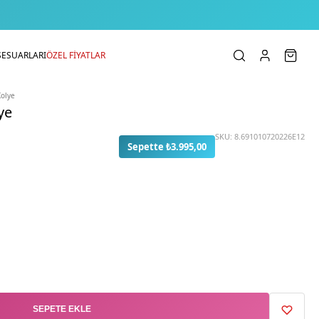
SESUARLARI
ÖZEL FİYATLAR
Kolye
ye
SKU:
8.691010720226E12
Sepette ₺3.995,00
SEPETE EKLE