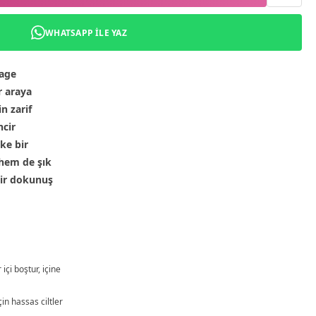
WHATSAPP ILE YAZ
tage
r araya
n zarif
ncir
ike bir
hem de şık
 bir dokunuş
içi boştur, içine
çin hassas ciltler