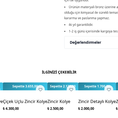
için de uygundur.
Ürünün materyali bronz üzerine a
olduğu için kimyasal ile sürekli tem
kararma ve paslanma yapmaz.
iki yıl garantilidir.
1-2 iş günü içerisinde kargoya tesl
Değerlendirmeler
Yorumlar
Yorum Ya
Bu ürün için henüz değe
İLGİNİZİ ÇEKEBİLİR
3
Sepette 3.655,00
Sepette 2.125,00
Sepette 1.700,00
ye
Çiçek Uçlu Zincir Kolye
Zincir Kolye
Zincir Detaylı Kolye
Z
₺ 4.300,00
₺ 2.500,00
₺ 2.000,00
₺