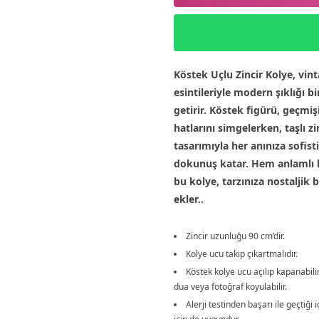
Köstek Uçlu Zincir Kolye, vin
esintileriyle modern şıklığı bi
getirir. Köstek figürü, geçmişi
hatlarını simgelerken, taşlı zi
tasarımıyla her anınıza sofist
dokunuş katar. Hem anlamlı 
bu kolye, tarzınıza nostaljik
ekler..
Zincir uzunluğu 90 cm’dir.
Kolye ucu takıp çıkartmalıdır.
Köstek kolye ucu açılıp kapanabilir 
dua veya fotoğraf koyulabilir.
Alerji testinden başarı ile geçtiği i