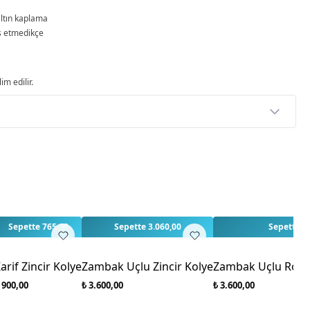
ltın kaplama
as etmedikçe
im edilir.
p
rlendirme yapılmamış. İlk yorumu siz yapın!
Sepette 765,00
Sepette 3.060,00
Sepette 3
arif Zincir Kolye
Zambak Uçlu Zincir Kolye
Zambak Uçlu Rody
 900,00
₺ 3.600,00
₺ 3.600,00