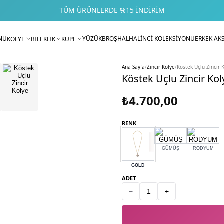
TÜM ÜRÜNLERDE %15 İNDIRIM
NU
YÜZÜK
BROŞ
HALHAL
İNCİ KOLEKSİYONU
ERKEK AK
KOLYE
BİLEKLİK
KÜPE
Ana Sayfa
/
Zincir Kolye
/
Köstek Uçlu Zincir 
Köstek Uçlu Zincir Kol
₺4.700,00
RENK
GÜMÜŞ
RODYUM
GOLD
ADET
−
+