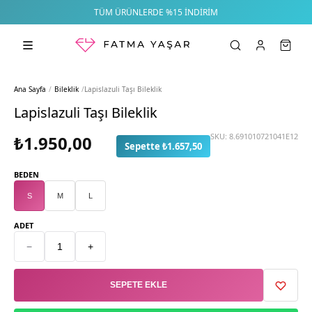
TÜM ÜRÜNLERDE %15 İNDIRIM
Ana Sayfa
/
Bileklik
/
Lapislazuli Taşı Bileklik
Lapislazuli Taşı Bileklik
SKU:
8.691010721041E12
₺1.950,00
Sepette ₺1.657,50
BEDEN
S
M
L
ADET
−
+
SEPETE EKLE