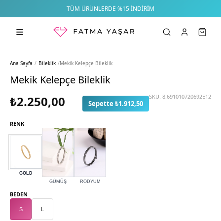
TÜM ÜRÜNLERDE %15 İNDIRIM
Ana Sayfa
/
Bileklik
/
Mekik Kelepçe Bileklik
Mekik Kelepçe Bileklik
SKU:
8.691010720692E12
₺2.250,00
Sepette ₺1.912,50
RENK
GOLD
GÜMÜŞ
RODYUM
BEDEN
S
L