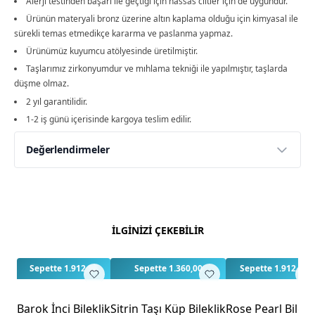
Alerji testinden başarı ile geçtiği için hassas ciltler için de uygundur.
Ürünün materyali bronz üzerine altın kaplama olduğu için kimyasal ile
sürekli temas etmedikçe kararma ve paslanma yapmaz.
Ürünümüz kuyumcu atölyesinde üretilmiştir.
Taşlarımız zirkonyumdur ve mıhlama tekniği ile yapılmıştır, taşlarda
düşme olmaz.
2 yıl garantilidir.
1-2 iş günü içerisinde kargoya teslim edilir.
Değerlendirmeler
Yorumlar
Yorum Yap
Bu ürün için henüz değerlendirme yapılmamış.
İLGİNİZİ ÇEKEBİLİR
İlk yorumu siz yapın!
Sepette 1.912,50
Sepette 1.360,00
Sepette 1.912,50
Barok İnci Bileklik
Sitrin Taşı Küp Bileklik
Rose Pearl Bilekl