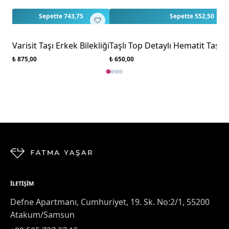
Sepette 743,75
Sepette 552,50
Varisit Taşı Erkek Bilekliği
Taşlı Top Detaylı Hematit Taşı E
₺ 875,00
₺ 650,00
İLETIŞIM
Defne Apartmanı, Cumhuriyet, 19. Sk. No:2/1, 55200
Atakum/Samsun