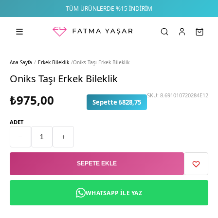
TÜM ÜRÜNLERDE %15 İNDIRIM
Ana Sayfa
/
Erkek Bileklik
/
Oniks Taşı Erkek Bileklik
Oniks Taşı Erkek Bileklik
SKU:
8.691010720284E12
₺975,00
Sepette ₺828,75
ADET
−
+
SEPETE EKLE
WHATSAPP ILE YAZ