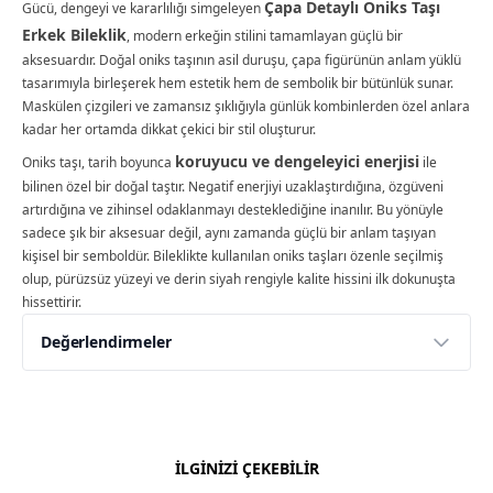
Çapa Detaylı Oniks Taşı
Gücü, dengeyi ve kararlılığı simgeleyen
Erkek Bileklik
, modern erkeğin stilini tamamlayan güçlü bir
aksesuardır. Doğal oniks taşının asil duruşu, çapa figürünün anlam yüklü
tasarımıyla birleşerek hem estetik hem de sembolik bir bütünlük sunar.
Maskülen çizgileri ve zamansız şıklığıyla günlük kombinlerden özel anlara
kadar her ortamda dikkat çekici bir stil oluşturur.
koruyucu ve dengeleyici enerjisi
Oniks taşı, tarih boyunca
ile
bilinen özel bir doğal taştır. Negatif enerjiyi uzaklaştırdığına, özgüveni
artırdığına ve zihinsel odaklanmayı desteklediğine inanılır. Bu yönüyle
sadece şık bir aksesuar değil, aynı zamanda güçlü bir anlam taşıyan
kişisel bir semboldür. Bileklikte kullanılan oniks taşları özenle seçilmiş
olup, pürüzsüz yüzeyi ve derin siyah rengiyle kalite hissini ilk dokunuşta
hissettirir.
Değerlendirmeler
Yorumlar
Yorum Yap
Bu ürün için henüz değerlendirme yapılmamış.
İLGİNİZİ ÇEKEBİLİR
İlk yorumu siz yapın!