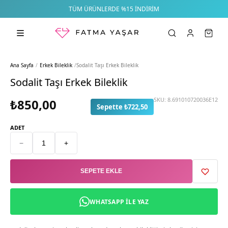
TÜM ÜRÜNLERDE %15 İNDIRIM
Ana Sayfa
/
Erkek Bileklik
/
Sodalit Taşı Erkek Bileklik
Sodalit Taşı Erkek Bileklik
SKU:
8.691010720036E12
₺850,00
Sepette ₺722,50
ADET
−
+
SEPETE EKLE
WHATSAPP ILE YAZ