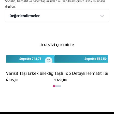
Sodalit , hematit ve havlit taşlarından oluşan bilekliğimiz lastik misinaya
dizilidir.
Değerlendirmeler
Yorumlar
Yorum Yap
Bu ürün için henüz değerlendirme yapılmamış.
İLGİNİZİ ÇEKEBİLİR
İlk yorumu siz yapın!
Sepette 743,75
Sepette 552,50
Varisit Taşı Erkek Bilekliği
Taşlı Top Detaylı Hematit Taşı E
₺ 875,00
₺ 650,00