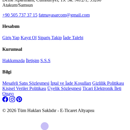
Atakum/Samsun
+90 505 737 37 15
fatmayasarcom@gmail.com
Hesabım
Giriş Yap
Kayıt Ol
Sipariş Takip
İade Talebi
Kurumsal
Hakkımızda
İletişim
S.S.S
Bilgi
Mesafeli Satış Sözleşmesi
İptal ve İade Koşulları
Gizlilik Politikası
Kişisel Veriler Politikası
Üyelik Sözleşmesi
Ticari Elektronik İleti
Onayı
© 2026 Tüm Hakları Saklıdır - E-Ticaret Altyapısı