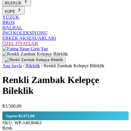
BİLEKLİK
KÜPE
YÜZÜK
BROŞ
HALHAL
İNCİ KOLEKSİYONU
ERKEK AKSESUARLARI
ÖZEL FİYATLAR
Giriş Yap
Ana Sayfa
/
Bileklik
/
Renkli Zambak Kelepçe Bileklik
Renkli Zambak Kelepçe
Bileklik
₺3.500,00
Sepette ₺2.975,00
SKU:
WP-14638463
Renk