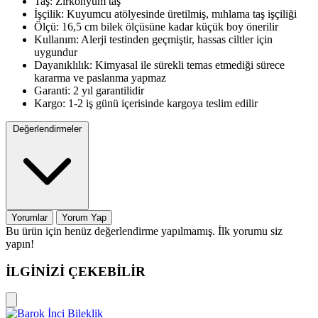
Taş:
Zirkonyum taş
İşçilik:
Kuyumcu atölyesinde üretilmiş, mıhlama taş işçiliği
Ölçü:
16,5 cm bilek ölçüsüne kadar küçük boy önerilir
Kullanım:
Alerji testinden geçmiştir, hassas ciltler için
uygundur
Dayanıklılık:
Kimyasal ile sürekli temas etmediği sürece
kararma ve paslanma yapmaz
Garanti:
2 yıl garantilidir
Kargo:
1-2 iş günü içerisinde kargoya teslim edilir
Değerlendirmeler
Yorumlar
Yorum Yap
Bu ürün için henüz değerlendirme yapılmamış. İlk yorumu siz
yapın!
İLGİNİZİ ÇEKEBİLİR