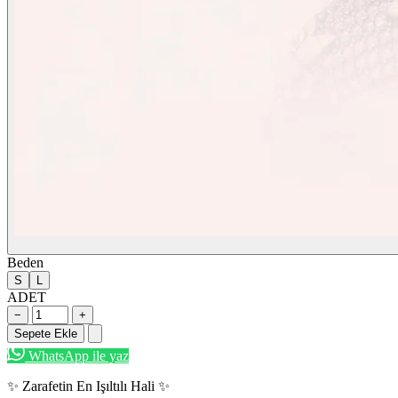
Beden
S
L
ADET
−
+
Sepete Ekle
WhatsApp ile yaz
✨ Zarafetin En Işıltılı Hali ✨