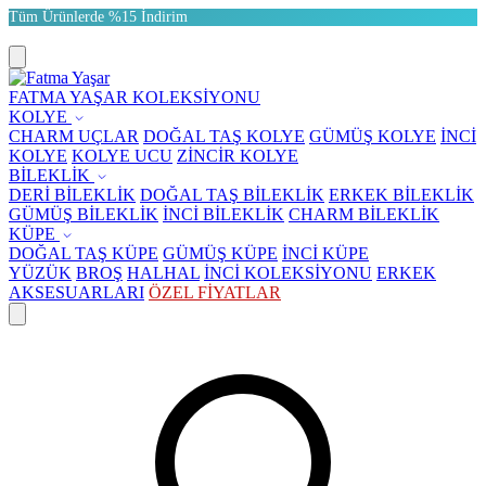
Tüm Ürünlerde %15 İndirim
FATMA YAŞAR KOLEKSİYONU
KOLYE
CHARM UÇLAR
DOĞAL TAŞ KOLYE
GÜMÜŞ KOLYE
İNCİ
KOLYE
KOLYE UCU
ZİNCİR KOLYE
BİLEKLİK
DERİ BİLEKLİK
DOĞAL TAŞ BİLEKLİK
ERKEK BİLEKLİK
GÜMÜŞ BİLEKLİK
İNCİ BİLEKLİK
CHARM BİLEKLİK
KÜPE
DOĞAL TAŞ KÜPE
GÜMÜŞ KÜPE
İNCİ KÜPE
YÜZÜK
BROŞ
HALHAL
İNCİ KOLEKSİYONU
ERKEK
AKSESUARLARI
ÖZEL FİYATLAR