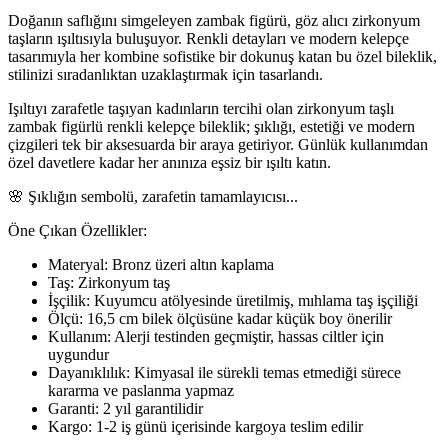
Doğanın saflığını simgeleyen zambak figürü, göz alıcı zirkonyum
taşların ışıltısıyla buluşuyor. Renkli detayları ve modern kelepçe
tasarımıyla her kombine sofistike bir dokunuş katan bu özel bileklik,
stilinizi sıradanlıktan uzaklaştırmak için tasarlandı.
Işıltıyı zarafetle taşıyan kadınların tercihi olan zirkonyum taşlı
zambak figürlü renkli kelepçe bileklik; şıklığı, estetiği ve modern
çizgileri tek bir aksesuarda bir araya getiriyor. Günlük kullanımdan
özel davetlere kadar her anınıza eşsiz bir ışıltı katın.
🌸 Şıklığın sembolü, zarafetin tamamlayıcısı...
Öne Çıkan Özellikler:
Materyal:
Bronz üzeri altın kaplama
Taş:
Zirkonyum taş
İşçilik:
Kuyumcu atölyesinde üretilmiş, mıhlama taş işçiliği
Ölçü:
16,5 cm bilek ölçüsüne kadar küçük boy önerilir
Kullanım:
Alerji testinden geçmiştir, hassas ciltler için
uygundur
Dayanıklılık:
Kimyasal ile sürekli temas etmediği sürece
kararma ve paslanma yapmaz
Garanti:
2 yıl garantilidir
Kargo:
1-2 iş günü içerisinde kargoya teslim edilir