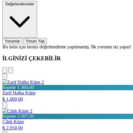
Değerlendirmeler
Yorumlar
Yorum Yap
Bu ürün için henüz değerlendirme yapılmamış. İlk yorumu siz yapın!
İLGİNİZİ ÇEKEBİLİR
2
Sepette 1.360,00
Zarif Halka Küpe
₺ 1.600,00
2
Sepette 2.507,50
Çilek Küpe
₺ 2.950,00