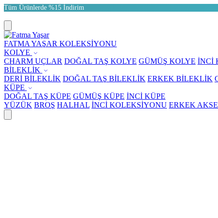
Tüm Ürünlerde %15 İndirim
FATMA YAŞAR KOLEKSİYONU
KOLYE
CHARM UÇLAR
DOĞAL TAŞ KOLYE
GÜMÜŞ KOLYE
İNCİ
BİLEKLİK
DERİ BİLEKLİK
DOĞAL TAŞ BİLEKLİK
ERKEK BİLEKLİK
KÜPE
DOĞAL TAŞ KÜPE
GÜMÜŞ KÜPE
İNCİ KÜPE
YÜZÜK
BROŞ
HALHAL
İNCİ KOLEKSİYONU
ERKEK AKS