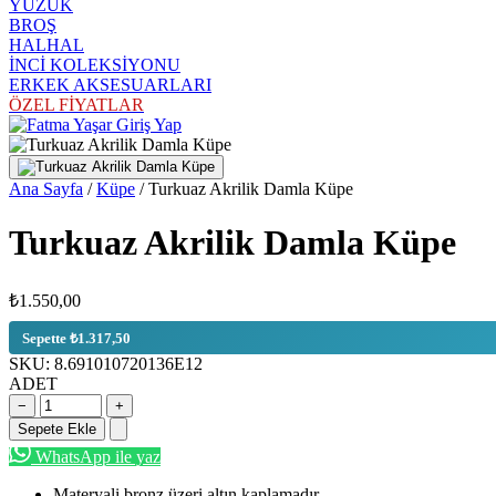
YÜZÜK
BROŞ
HALHAL
İNCİ KOLEKSİYONU
ERKEK AKSESUARLARI
ÖZEL FİYATLAR
Giriş Yap
Ana Sayfa
/
Küpe
/
Turkuaz Akrilik Damla Küpe
Turkuaz Akrilik Damla Küpe
₺1.550,00
Sepette ₺1.317,50
SKU:
8.691010720136E12
ADET
−
+
Sepete Ekle
WhatsApp ile yaz
Materyali bronz üzeri altın kaplamadır.