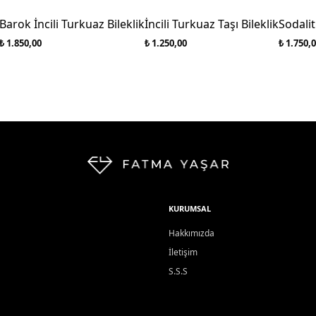
Barok İncili Turkuaz Bileklik
İncili Turkuaz Taşı Bileklik
Sodalit
₺ 1.850,00
₺ 1.250,00
₺ 1.750,
KURUMSAL
Hakkımızda
İletişim
S.S.S