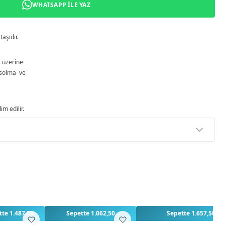
WHATSAPP ILE YAZ
taşıdır.
r üzerine
solma ve
im edilir.
p
rlendirme yapılmamış. İlk yorumu siz yapın!
3
3
te 1.487,50
Sepette 1.062,50
Sepette 1.657,50