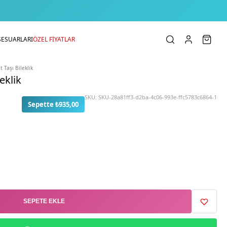
SESUARLARI
ÖZEL FİYATLAR
 Taşı Bileklik
eklik
SKU:
SKU-28a81ff3-d2ba-4c06-993e-ffc5783c6864-1
Sepette ₺935,00
SEPETE EKLE