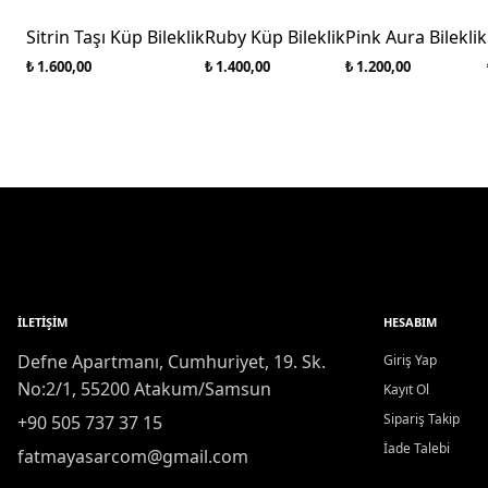
Sitrin Taşı Küp Bileklik
Ruby Küp Bileklik
Pink Aura Bileklik
₺ 1.600,00
₺ 1.400,00
₺ 1.200,00
İLETIŞIM
HESABIM
Defne Apartmanı, Cumhuriyet, 19. Sk.
Giriş Yap
No:2/1, 55200 Atakum/Samsun
Kayıt Ol
Sipariş Takip
+90 505 737 37 15
İade Talebi
fatmayasarcom@gmail.com