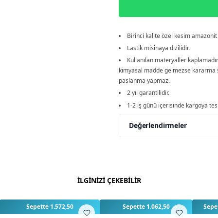
Birinci kalite özel kesim amazonit 
Lastik misinaya dizilidir.
Kullanılan materyaller kaplamadı
kimyasal madde gelmezse kararma 
paslanma yapmaz.
2 yıl garantilidir.
1-2 iş günü içerisinde kargoya tesl
Değerlendirmeler
Yorumlar
Yorum Ya
Bu ürün için henüz değe
İLGİNİZİ ÇEKEBİLİR
3
3
Sepette 1.572,50
Sepette 1.062,50
Sepet