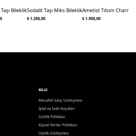
 Taşı Bileklik
Sodalit Taşı Miks Bileklik
Ametist Tılsım Charm Bi
00
₺ 1.250,00
₺ 1.950,00
BILGI
Mesafeli Satış Sözleşmesi
İptal ve İade Koşulları
Gizlilik Politikası
Kişisel Veriler Politikası
Üyelik Sözleşmesi