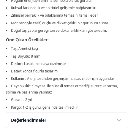
Negatif enerjiden arınma sembolü olarak görülür.
Ruhsal farkındalık ve spiritüel gelişimle bağdaştırılır.
Zihinsel berraklık ve odaklanma temasını temsil eder.
Mor rengiyle zarif, güçlü ve dikkat çekici bir görünüm sunar.
Doğal taş yapısı gereği ton ve doku farklılıkları gösterebilir.
Öne Çıkan Özellikler:
Taş: Ametist taşı
Taş Boyutu: 8 mm
Dizilim: Lastik misinaya dizilmiştir
Detay: Yonca figürlü tasarım
Kullanım: Alerji testinden geçmiştir, hassas ciltler için uygundur
Dayanıklılık: Kimyasal ile sürekli temas etmediği sürece kararma,
solma ve paslanma yapmaz
Garanti: 2 yıl
Kargo: 1-2 iş günü içerisinde teslim edilir
Değerlendirmeler