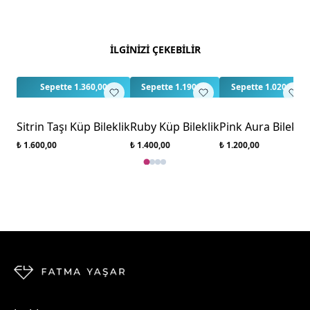
Yorumlar
Yorum Yap
Bu ürün için henüz değerlendirme yapılmamış.
İLGİNİZİ ÇEKEBİLİR
İlk yorumu siz yapın!
3
3
Sepette 1.360,00
Sepette 1.190,00
Sepette 1.020,00
Sitrin Taşı Küp Bileklik
Ruby Küp Bileklik
Pink Aura Bileklik
₺ 1.600,00
₺ 1.400,00
₺ 1.200,00