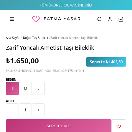
TÜM ÜRÜNLERDE %15 İNDIRIM
Ana Sayfa
/
Doğal Taş Bileklik
/
Zarif Yoncalı Ametist Taşı Bileklik
Zarif Yoncalı Ametist Taşı Bileklik
₺1.650,00
Sepette ₺1.402,50
SKU:
SKU-46feb7a4-0a80-408c-86a6-b28f175acc0b-1
BEDEN
S
M
L
ADET
−
+
SEPETE EKLE