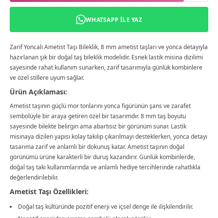
WHATSAPP ILE YAZ
Zarif Yoncalı Ametist Taşı Bileklik, 8 mm ametist taşları ve yonca detayıyla
hazırlanan şık bir doğal taş bileklik modelidir. Esnek lastik misina dizilimi
sayesinde rahat kullanım sunarken, zarif tasarımıyla günlük kombinlere
ve özel stillere uyum sağlar.
Ürün Açıklaması:
Ametist taşının güçlü mor tonlarını yonca figürünün şans ve zarafet
sembolüyle bir araya getiren özel bir tasarımdır. 8 mm taş boyutu
sayesinde bilekte belirgin ama abartısız bir görünüm sunar. Lastik
misinaya dizilen yapısı kolay takılıp çıkarılmayı desteklerken, yonca detayı
tasarıma zarif ve anlamlı bir dokunuş katar. Ametist taşının doğal
görünümü ürüne karakterli bir duruş kazandırır. Günlük kombinlerde,
doğal taş takı kullanımlarında ve anlamlı hediye tercihlerinde rahatlıkla
değerlendirilebilir.
Ametist Taşı Özellikleri:
Doğal taş kültüründe pozitif enerji ve içsel denge ile ilişkilendirilir.