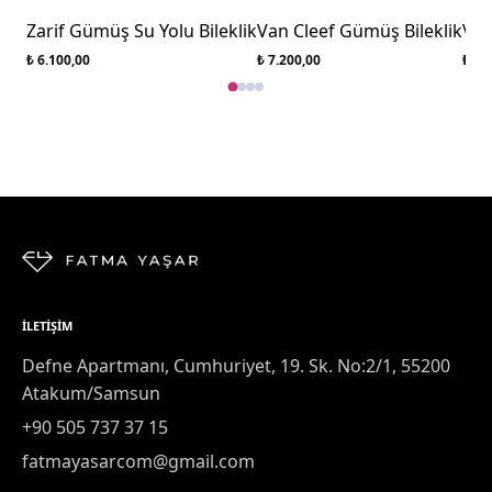
Zarif Gümüş Su Yolu Bileklik
Van Cleef Gümüş Bileklik
Van
₺ 6.100,00
₺ 7.200,00
₺ 7.
İLETIŞIM
Defne Apartmanı, Cumhuriyet, 19. Sk. No:2/1, 55200
Atakum/Samsun
+90 505 737 37 15
fatmayasarcom@gmail.com