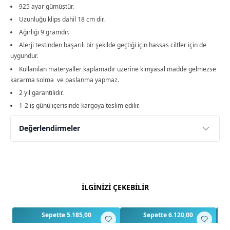
925 ayar gümüştür.
Uzunluğu klips dahil 18 cm dir.
Ağırlığı 9 gramdır.
Alerji testinden başarılı bir şekilde geçtiği için hassas ciltler için de
uygundur.
Kullanılan materyaller kaplamadır üzerine kimyasal madde gelmezse
kararma solma ve paslanma yapmaz.
2 yıl garantilidir.
1-2 iş günü içerisinde kargoya teslim edilir.
Değerlendirmeler
Yorumlar
Yorum Yap
Bu ürün için henüz değerlendirme yapılmamış.
İLGİNİZİ ÇEKEBİLİR
İlk yorumu siz yapın!
Sepette 5.185,00
Sepette 6.120,00