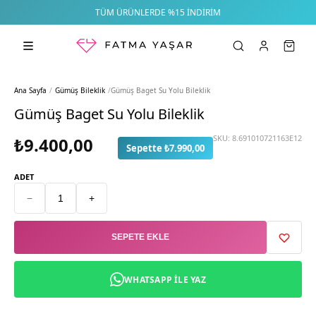
TÜM ÜRÜNLERDE %15 İNDIRIM
Ana Sayfa
/
Gümüş Bileklik
/
Gümüş Baget Su Yolu Bileklik
Gümüş Baget Su Yolu Bileklik
SKU:
8.691010721163E12
₺9.400,00
Sepette ₺7.990,00
ADET
−
+
SEPETE EKLE
WHATSAPP ILE YAZ