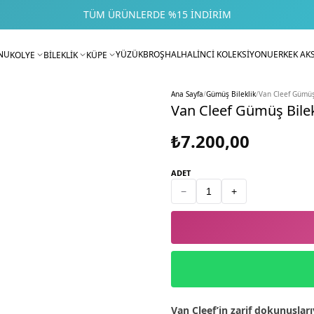
TÜM ÜRÜNLERDE %15 İNDIRIM
NU
YÜZÜK
BROŞ
HALHAL
İNCİ KOLEKSİYONU
ERKEK AK
KOLYE
BİLEKLİK
KÜPE
Ana Sayfa
/
Gümüş Bileklik
/
Van Cleef Gümüş
Van Cleef Gümüş Bilek
₺7.200,00
ADET
−
+
Van Cleef’in zarif dokunuşları