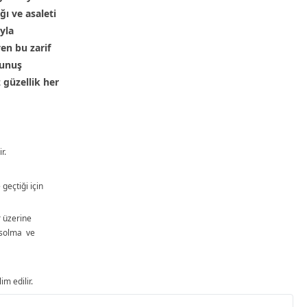
ğı ve asaleti
ıyla
n bu zarif
kunuş
güzellik her
r.
 geçtiği için
r üzerine
solma ve
im edilir.