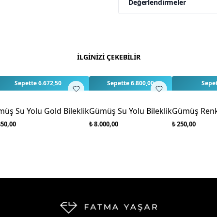
Değerlendirmeler
Yorumlar
Yorum Ya
Bu ürün için henüz değe
İLGİNİZİ ÇEKEBİLİR
Sepette 6.672,50
Sepette 6.800,00
Sepet
üş Su Yolu Gold Bileklik
Gümüş Su Yolu Bileklik
Gümüş Renk 
850,00
₺ 8.000,00
₺ 250,00