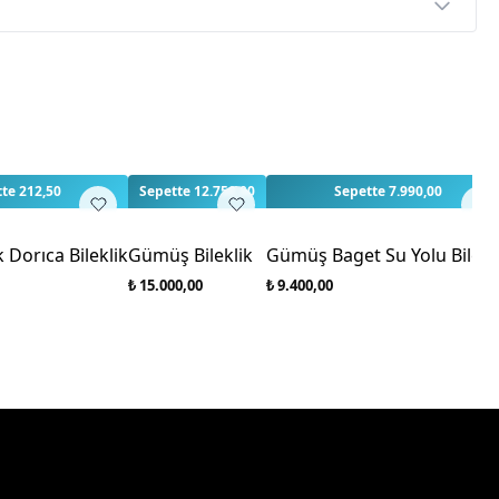
p
rlendirme yapılmamış. İlk yorumu siz yapın!
te 212,50
Sepette 12.750,00
Sepette 7.990,00
Dorıca Bileklik
Gümüş Bileklik
Gümüş Baget Su Yolu Bilekl
₺ 15.000,00
₺ 9.400,00