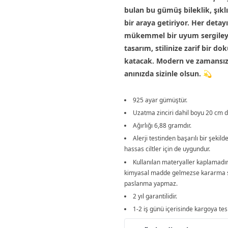
bulan bu gümüş bileklik, şıklı
bir araya getiriyor. Her detay
mükemmel bir uyum sergileye
tasarım, stilinize zarif bir do
katacak. Modern ve zamansız 
anınızda sizinle olsun. 💫
925 ayar gümüştür.
Uzatma zinciri dahil boyu 20 cm di
Ağırlığı 6,88 gramdır.
Alerji testinden başarılı bir şekilde
hassas ciltler için de uygundur.
Kullanılan materyaller kaplamadı
kimyasal madde gelmezse kararma 
paslanma yapmaz.
2 yıl garantilidir.
1-2 iş günü içerisinde kargoya tesl