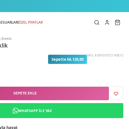
SESUARLARI
ÖZEL FİYATLAR
 Bileklik
lik
SKU:
8.691010721143E12
Sepette ₺6.120,00
SEPETE EKLE
WHATSAPP ILE YAZ
yla hayat