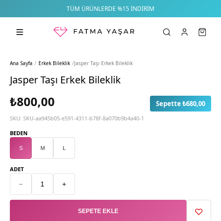
TÜM ÜRÜNLERDE %15 İNDIRIM
Ana Sayfa
/
Erkek Bileklik
/
Jasper Taşı Erkek Bileklik
Jasper Taşı Erkek Bileklik
₺800,00
Sepette ₺680,00
SKU:
SKU-aa945b05-e591-4311-b78f-8a070b9b4a40-1
BEDEN
S
M
L
ADET
−
+
SEPETE EKLE