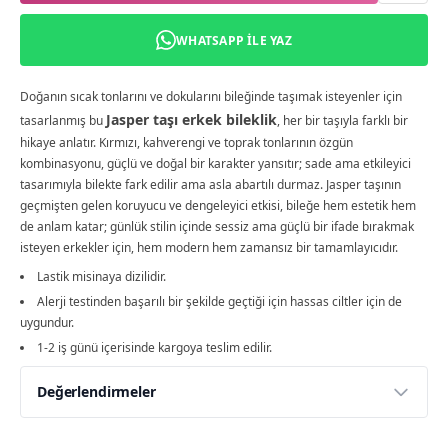
WHATSAPP ILE YAZ
Doğanın sıcak tonlarını ve dokularını bileğinde taşımak isteyenler için
Jasper taşı erkek bileklik
tasarlanmış bu
, her bir taşıyla farklı bir
hikaye anlatır. Kırmızı, kahverengi ve toprak tonlarının özgün
kombinasyonu, güçlü ve doğal bir karakter yansıtır; sade ama etkileyici
tasarımıyla bilekte fark edilir ama asla abartılı durmaz. Jasper taşının
geçmişten gelen koruyucu ve dengeleyici etkisi, bileğe hem estetik hem
de anlam katar; günlük stilin içinde sessiz ama güçlü bir ifade bırakmak
isteyen erkekler için, hem modern hem zamansız bir tamamlayıcıdır.
Lastik misinaya dizilidir.
Alerji testinden başarılı bir şekilde geçtiği için hassas ciltler için de
uygundur.
1-2 iş günü içerisinde kargoya teslim edilir.
Değerlendirmeler
Yorumlar
Yorum Yap