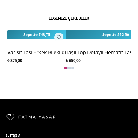
Bu ürün için henüz değerlendirme yapılmamış.
İLGİNİZİ ÇEKEBİLİR
İlk yorumu siz yapın!
Sepette 743,75
Sepette 552,50
Varisit Taşı Erkek Bilekliği
Taşlı Top Detaylı Hematit Taşı E
₺ 875,00
₺ 650,00
İLETIŞIM