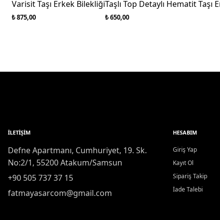
Varisit Taşı Erkek Bilekliği
Taşlı Top Detaylı Hematit Taşı E
₺ 875,00
₺ 650,00
İLETIŞIM
HESABIM
Defne Apartmanı, Cumhuriyet, 19. Sk.
Giriş Yap
No:2/1, 55200 Atakum/Samsun
Kayıt Ol
Sipariş Takip
+90 505 737 37 15
İade Talebi
fatmayasarcom@gmail.com