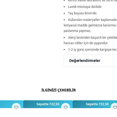
Birinci kalite labradorit ve sitrin ta
Lastik misinaya dizilidir.
Taş boyutu 8mm'dir.
Kullanılan materyaller kaplamadı
kimyasal madde gelmezse kararma 
paslanma yapmaz.
Alerji testinden başarılı bir şekilde
hassas ciltler için de uygundur.
1-2 iş günü içerisinde kargoya tesl
Değerlendirmeler
Yorumlar
Yorum Ya
Bu ürün için henüz değe
İLGİNİZİ ÇEKEBİLİR
Sepette 722,50
Sepette 722,50