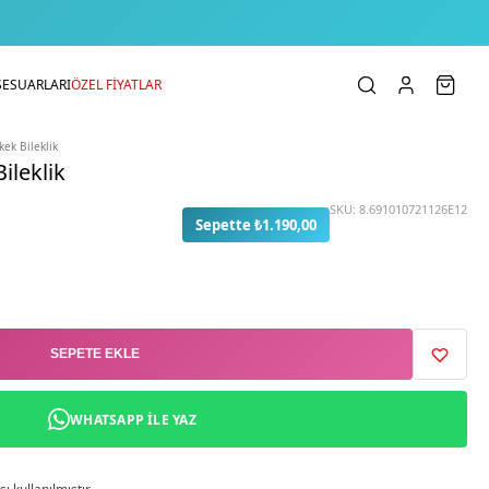
SESUARLARI
ÖZEL FİYATLAR
kek Bileklik
ileklik
SKU:
8.691010721126E12
Sepette ₺1.190,00
SEPETE EKLE
WHATSAPP ILE YAZ