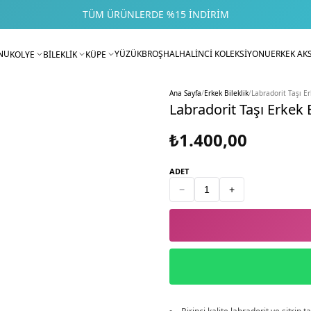
TÜM ÜRÜNLERDE %15 İNDIRIM
NU
YÜZÜK
BROŞ
HALHAL
İNCİ KOLEKSİYONU
ERKEK AK
KOLYE
BİLEKLİK
KÜPE
Ana Sayfa
/
Erkek Bileklik
/
Labradorit Taşı Er
Labradorit Taşı Erkek B
₺1.400,00
ADET
−
+