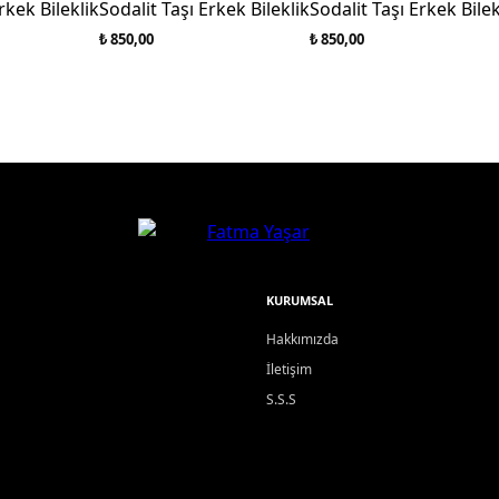
rkek Bileklik
Sodalit Taşı Erkek Bileklik
Sodalit Taşı Erkek Bilek
₺ 850,00
₺ 850,00
KURUMSAL
Hakkımızda
İletişim
S.S.S