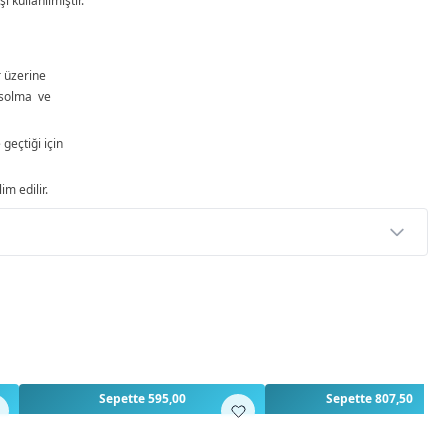
şı kullanılmıştır.
r üzerine
solma ve
 geçtiği için
im edilir.
p
rlendirme yapılmamış. İlk yorumu siz yapın!
Sepette 595,00
Sepette 807,50