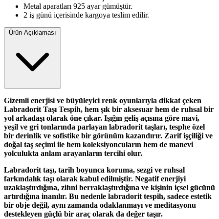
Metal aparatları 925 ayar gümüştür.
2 iş günü içerisinde kargoya teslim edilir.
Ürün Açıklaması
Gizemli enerjisi ve büyüleyici renk oyunlarıyla dikkat çeken
Labradorit Taşı Tespih
, hem şık bir aksesuar hem de ruhsal bir
yol arkadaşı olarak öne çıkar. Işığın geliş açısına göre mavi,
yeşil ve gri tonlarında parlayan labradorit taşları, tesphe özel
bir derinlik ve sofistike bir görünüm kazandırır. Zarif işçiliği ve
doğal taş seçimi ile hem koleksiyoncuların hem de manevi
yolculukta anlam arayanların tercihi olur.
Labradorit taşı, tarih boyunca
koruma, sezgi ve ruhsal
farkındalık
taşı olarak kabul edilmiştir. Negatif enerjiyi
uzaklaştırdığına, zihni berraklaştırdığına ve kişinin içsel gücünü
artırdığına inanılır. Bu nedenle labradorit tespih, sadece estetik
bir obje değil, aynı zamanda
odaklanmayı ve meditasyonu
destekleyen güçlü bir araç
olarak da değer taşır.