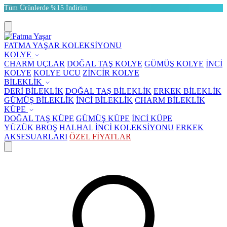
Tüm Ürünlerde %15 İndirim
FATMA YAŞAR KOLEKSİYONU
KOLYE
CHARM UÇLAR
DOĞAL TAŞ KOLYE
GÜMÜŞ KOLYE
İNCİ
KOLYE
KOLYE UCU
ZİNCİR KOLYE
BİLEKLİK
DERİ BİLEKLİK
DOĞAL TAŞ BİLEKLİK
ERKEK BİLEKLİK
GÜMÜŞ BİLEKLİK
İNCİ BİLEKLİK
CHARM BİLEKLİK
KÜPE
DOĞAL TAŞ KÜPE
GÜMÜŞ KÜPE
İNCİ KÜPE
YÜZÜK
BROŞ
HALHAL
İNCİ KOLEKSİYONU
ERKEK
AKSESUARLARI
ÖZEL FİYATLAR