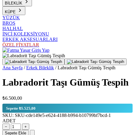
BİLEKLİK
KÜPE
YÜZÜK
BROŞ
HALHAL
İNCİ KOLEKSİYONU
ERKEK AKSESUARLARI
ÖZEL FİYATLAR
Giriş Yap
Ana Sayfa
/
Erkek Bileklik
/
Labradorit Taşı Gümüş Tespih
Labradorit Taşı Gümüş Tespih
₺6.500,00
Sepette ₺5.525,00
SKU:
SKU-cde149e5-e624-4188-b994-b10799bf7bcd-1
ADET
−
+
Sepete Ekle