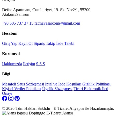
Defne Apartmanı, Cumhuriyet, 19. Sk. No:2/1, 55200
Atakum/Samsun
+90 505 737 37 15
fatmayasarcom@gmail.com
Hesabım
Giriş Yap
Kayıt Ol
Sipariş Takip
İade Talebi
Kurumsal
Hakkımızda
İletişim
S.S.S
Bilgi
Mesafeli Satış Sözleşmesi
İptal ve İade Koşulları
Gizlilik Politikası
Kişisel Veriler Politikası
Üyelik Sözleşmesi
Ticari Elektronik İleti
Onayı
© 2026 Tüm Hakları Saklıdır - E-Ticaret Altyapısı
ile Hazırlanmıştır.
Dopinggo E-Ticaret Ajansı