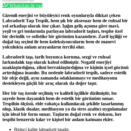
WhatsApp ile yaz
Gizemli enerjisi ve büyüleyici renk oyunlarıyla dikkat çeken
Labradorit Taşı Tespih
, hem şık bir aksesuar hem de ruhsal bir
yol arkadaşı olarak öne çıkar. Işığın geliş açısına göre mavi,
yeşil ve gri tonlarında parlayan labradorit taşları, tesphe özel
bir derinlik ve sofistike bir görünüm kazandırır. Zarif işçiliği ve
doğal taş seçimi ile hem koleksiyoncuların hem de manevi
yolculukta anlam arayanların tercihi olur.
Labradorit taşı, tarih boyunca
koruma, sezgi ve ruhsal
farkındalık
taşı olarak kabul edilmiştir. Negatif enerjiyi
uzaklaştırdığına, zihni berraklaştırdığına ve kişinin içsel gücünü
artırdığına inanılır. Bu nedenle labradorit tespih, sadece estetik
bir obje değil, aynı zamanda
odaklanmayı ve meditasyonu
destekleyen güçlü bir araç
olarak da değer taşır.
Her bir taş özenle seçilmiş ve kaliteli işçilikle dizilmiştir, bu
sayede hem dayanıklı hem de estetik bir görünüm sunar.
Tespihin ölçüsü, elde rahatça kullanılacak şekilde tasarlanmış
olup, klasik dualar, meditasyon ya da stres azaltıcı uygulamalar
için ideal bir form sunar. Taşların doğal renk ve dokusu, her
tespihi benzersiz kılar ve kişisel bir anlam katmanı ekler.
Birinci kalite labradorit taşıdır.