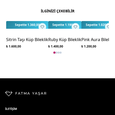
Bu ürün için henüz değerlendirme yapılmamış.
İLGİNİZİ ÇEKEBİLİR
İlk yorumu siz yapın!
3
3
Sepette 1.360,00
Sepette 1.190,00
Sepette 1.020,00
Sitrin Taşı Küp Bileklik
Ruby Küp Bileklik
Pink Aura Bileklik
₺ 1.600,00
₺ 1.400,00
₺ 1.200,00
İLETIŞIM