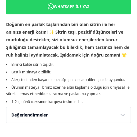
WHATSAPP ILE YAZ
Doğanın en parlak taşlarından biri olan sitrin ile her
anınıza enerji katın! ✨ Sitrin taşı, pozitif düşünceleri ve
mutluluğu destekler, sizi olumsuz enerjilerden korur.
Şıklığınızı tamamlayacak bu bileklik, hem tarzınızı hem de
ruh halinizi aydınlatacak. Işıldamak için doğru zaman! 🌟
Birinci kalite sitrin taşıdır.
Lastik misinaya dizilidir.
Alerji testinden başarı ile geçtiği için hassas ciltler için de uygundur.
Ürünün materyali bronz üzerine altın kaplama olduğu için kimyasal ile
sürekli temas etmedikçe kararma ve paslanma yapmaz.
1-2 iş günü içerisinde kargoya teslim edilir.
Değerlendirmeler
Yorumlar
Yorum Yap