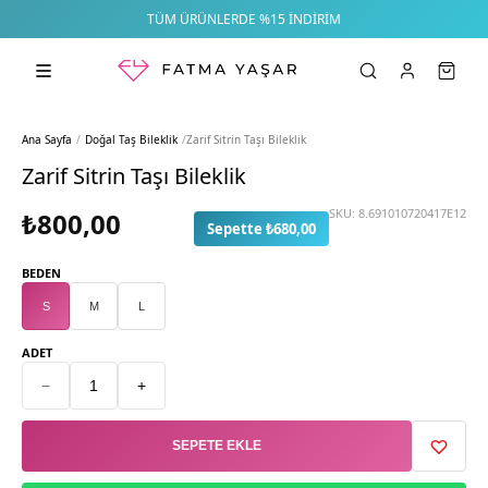
TÜM ÜRÜNLERDE %15 İNDIRIM
Ana Sayfa
/
Doğal Taş Bileklik
/
Zarif Sitrin Taşı Bileklik
Zarif Sitrin Taşı Bileklik
SKU:
8.691010720417E12
₺800,00
Sepette ₺680,00
BEDEN
S
M
L
ADET
−
+
SEPETE EKLE