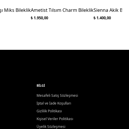
şı Miks Bileklik
Ametist Tılsım Charm Bileklik
Sienna Akik Bilek
₺ 1.950,00
₺ 1.400,00
BILGI
Mesafeli Satış Sözleşmesi
İptal ve İade Koşulları
Gizlilik Politikası
Kişisel Veriler Politikası
Üyelik Sözleşmesi