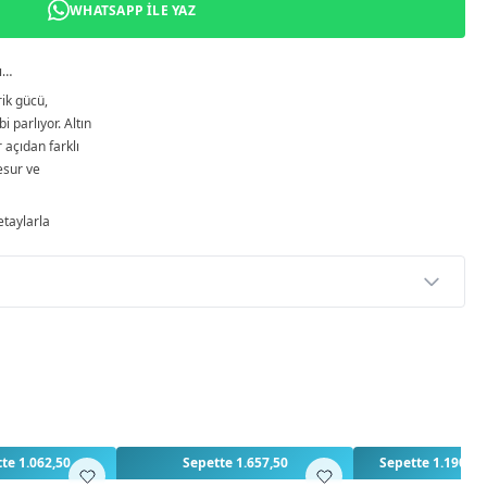
WHATSAPP ILE YAZ
sı…
ik gücü,
i parlıyor. Altın
r açıdan farklı
cesur ve
etaylarla
p
rlendirme yapılmamış. İlk yorumu siz yapın!
3
te 1.062,50
Sepette 1.657,50
Sepette 1.190,00