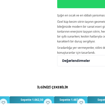
Işığın en sıcak ve en iddialı yansıma
Özel küp kesim sitrin taşının geometr
bileğinizde modern bir sanat eseri gib
tonlarının enerjisini taşıyan sitrin, he
bir ışıltı sunarken; keskin hatlarıyla 
karakterli bir duruş sergiliyor.
Sıradanlığa yer vermeyenler, stilini d
konuşturanlar için tasarlandı.
Değerlendirmeler
Yorumlar
Yorum Ya
Bu ürün için henüz değe
İLGİNİZİ ÇEKEBİLİR
3
3
3
Sepette 1.062,50
Sepette 1.487,50
Sepet