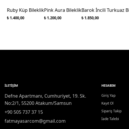
Ruby Küp Bileklik
Pink Aura Bileklik
Barok İncili Turkuaz Bi
₺ 1.400,00
₺ 1.200,00
₺ 1.850,00
İLETIŞIM
HESABIM
Defne Apartmanı, Cumhuriyet, 19. Sk.
Giriş Yap
No:2/1, 55200 Atakum/Samsun
Kayıt Ol
Sipariş Takip
+90 505 737 37 15
İade Talebi
fatmayasarcom@gmail.com