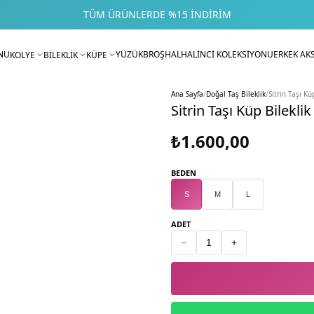
TÜM ÜRÜNLERDE %15 İNDIRIM
NU
YÜZÜK
BROŞ
HALHAL
İNCİ KOLEKSİYONU
ERKEK AK
KOLYE
BİLEKLİK
KÜPE
Ana Sayfa
/
Doğal Taş Bileklik
/
Sitrin Taşı Kü
Sitrin Taşı Küp Bileklik
₺1.600,00
BEDEN
S
M
L
ADET
−
+